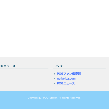
POGファン倶楽部
netkeiba.com
POGニュース
Copyright (C) POG Starion. All Rights Reserved.