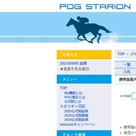
TOP
＞
グ
2023/09/09 故障
一覧
★更新不具合復旧
入札
携帯版案
TOP
My機能とは
e-mail
POG集計とは
公式戦とは
スタリオン日記
2025公式戦結果
2026公式戦募集
2024公式戦結果
amazonキャンペーン
携帯版
迷惑メー