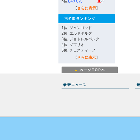
5位
しのくん
GI
【
さらに表示
】
1位
ジャンゴッド
2位
エルドボルグ
3位
ジョドレルバンク
4位
ソブリオ
5位
チェスティーノ
【
さらに表示
】