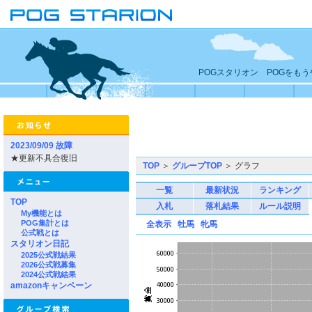
POGスタリオン POGをも
2023/09/09 故障
★更新不具合復旧
TOP
＞
グループTOP
＞ グラフ
一覧
最新状況
ランキング
TOP
入札
落札結果
ルール説明
My機能とは
POG集計とは
全表示
牡馬
牝馬
公式戦とは
スタリオン日記
2025公式戦結果
2026公式戦募集
2024公式戦結果
amazonキャンペーン