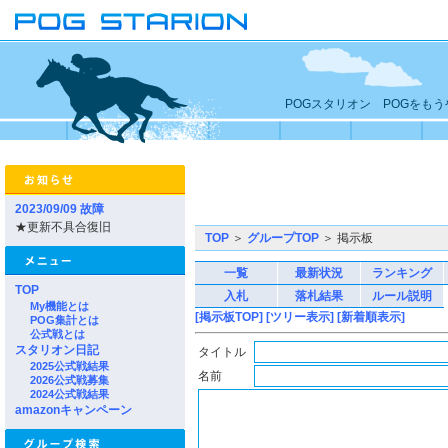
POGスタリオン POGをも
2023/09/09 故障
★更新不具合復旧
TOP
＞
グループTOP
＞ 掲示板
一覧
最新状況
ランキング
TOP
入札
落札結果
ルール説明
My機能とは
[掲示板TOP]
[ツリー表示]
[新着順表示]
POG集計とは
公式戦とは
スタリオン日記
タイトル
2025公式戦結果
名前
2026公式戦募集
2024公式戦結果
amazonキャンペーン