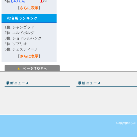
5位
しのくん
GI
【
さらに表示
】
1位
ジャンゴッド
2位
エルドボルグ
3位
ジョドレルバンク
4位
ソブリオ
5位
チェスティーノ
【
さらに表示
】
Copyright (C) 