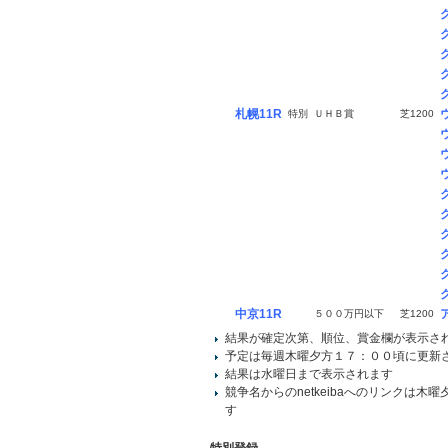
08/09
中京10R
５００万円以下
ダ1200
08/09
中京10R
５００万円以下
ダ1200
08/09
中京10R
５００万円以下
ダ1200
08/09
中京10R
５００万円以下
ダ1200
08/09
中京10R
５００万円以下
ダ1200
08/09
札幌11R
特別
ＵＨＢ賞
芝1200
08/09
札幌11R
特別
ＵＨＢ賞
芝1200
08/09
札幌11R
特別
ＵＨＢ賞
芝1200
08/09
札幌11R
特別
ＵＨＢ賞
芝1200
08/09
札幌11R
特別
ＵＨＢ賞
芝1200
08/09
札幌11R
特別
ＵＨＢ賞
芝1200
08/09
札幌11R
特別
ＵＨＢ賞
芝1200
08/09
札幌11R
特別
ＵＨＢ賞
芝1200
08/09
札幌11R
特別
ＵＨＢ賞
芝1200
08/09
札幌11R
特別
ＵＨＢ賞
芝1200
08/09
中京11R
５００万円以下
芝1200
結果が確定次第、順位、賞金欄が表示さ
予定は毎週木曜夕方１７：００頃に更新
結果は水曜日まで表示されます
競争名からのnetkeibaへのリンクは
す