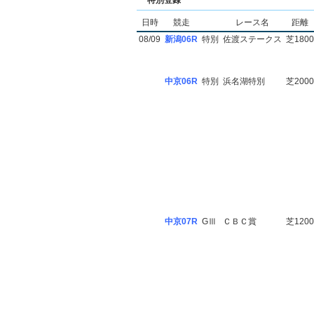
特別登録
日時
競走
レース名
距離
08/09
新潟06R
特別
佐渡ステークス
芝1800
08/09
新潟06R
特別
佐渡ステークス
芝1800
08/09
新潟06R
特別
佐渡ステークス
芝1800
08/09
中京06R
特別
浜名湖特別
芝2000
08/09
中京06R
特別
浜名湖特別
芝2000
08/09
中京06R
特別
浜名湖特別
芝2000
08/09
中京06R
特別
浜名湖特別
芝2000
08/09
中京06R
特別
浜名湖特別
芝2000
08/09
中京06R
特別
浜名湖特別
芝2000
08/09
中京06R
特別
浜名湖特別
芝2000
08/09
中京06R
特別
浜名湖特別
芝2000
08/09
中京06R
特別
浜名湖特別
芝2000
08/09
中京06R
特別
浜名湖特別
芝2000
08/09
中京07R
GⅢ
ＣＢＣ賞
芝1200
08/09
中京07R
GⅢ
ＣＢＣ賞
芝1200
08/09
中京07R
GⅢ
ＣＢＣ賞
芝1200
08/09
中京07R
GⅢ
ＣＢＣ賞
芝1200
08/09
中京07R
GⅢ
ＣＢＣ賞
芝1200
08/09
中京07R
GⅢ
ＣＢＣ賞
芝1200
08/09
中京07R
GⅢ
ＣＢＣ賞
芝1200