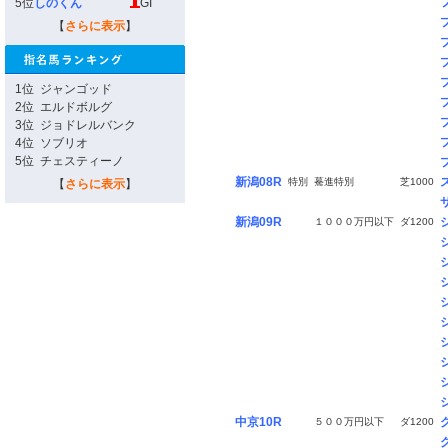
08/09
中京07R
5位
しのくん
GI
GⅢ
ＣＢＣ賞
芝1200
08/09
中京07R
GⅢ
ＣＢＣ賞
芝1200
【
さらに表示
】
08/09
中京07R
GⅢ
ＣＢＣ賞
芝1200
08/09
中京07R
GⅢ
ＣＢＣ賞
芝1200
08/09
中京07R
GⅢ
ＣＢＣ賞
芝1200
1位
ジャンゴッド
08/09
中京07R
GⅢ
ＣＢＣ賞
芝1200
2位
エルドボルグ
08/09
中京07R
GⅢ
ＣＢＣ賞
芝1200
3位
ジョドレルバンク
08/09
中京07R
4位
ソブリオ
GⅢ
ＣＢＣ賞
芝1200
5位
チェスティーノ
08/09
中京07R
GⅢ
ＣＢＣ賞
芝1200
08/09
新潟08R
特別
驀進特別
芝1000
【
さらに表示
】
08/09
新潟08R
特別
驀進特別
芝1000
08/09
新潟09R
１０００万円以下
ダ1200
08/09
新潟09R
１０００万円以下
ダ1200
08/09
新潟09R
１０００万円以下
ダ1200
08/09
新潟09R
１０００万円以下
ダ1200
08/09
新潟09R
１０００万円以下
ダ1200
08/09
新潟09R
１０００万円以下
ダ1200
08/09
新潟09R
１０００万円以下
ダ1200
08/09
新潟09R
１０００万円以下
ダ1200
08/09
新潟09R
１０００万円以下
ダ1200
08/09
新潟09R
１０００万円以下
ダ1200
08/09
中京10R
５００万円以下
ダ1200
08/09
中京10R
５００万円以下
ダ1200