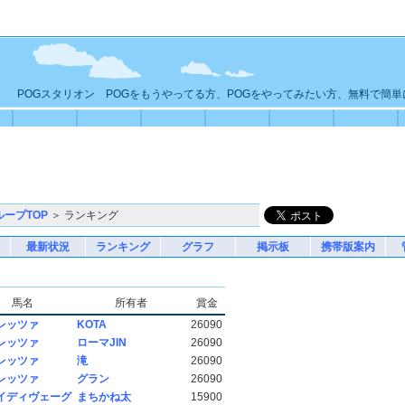
POGスタリオン POGをもうやってる方、POGをやってみたい方、無料で簡
ループTOP
＞ ランキング
最新状況
ランキング
グラフ
掲示板
携帯版案内
馬名
所有者
賞金
レッツァ
KOTA
26090
レッツァ
ローマJIN
26090
レッツァ
滝
26090
レッツァ
グラン
26090
イディヴェーグ
まちかね太
15900