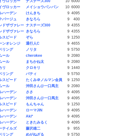
イヴロッカー
ナスチーズ300
10
6000
イヴロッカー
メイショウバンバン
10
6000
ルハーデン
けんきち
9
4095
クパージュ
きなろら
9
400
ンドザヴァレー
ナスチーズ300
9
4355
ンドザヴァレー
きなろら
9
4355
ルスピード
ぞら
9
1250
ーンオレンジ
通行人C
9
4655
ベリング
ノリタ
9
5750
ムール
cherokee
9
2080
ムール
まちかね太
9
2080
カリ
クロキリ
9
1440
ベリング
バティ
9
5750
ルスピード
たくみ＠ノルマン会員
9
1250
ムール
沖田さん@一口馬主
9
2080
ルハーデン
ささ
9
4095
ルハーデン
沖田さん@一口馬主
9
4095
ルスピード
もんちゃん
9
1250
ルハーデン
ローマJIN
9
4095
ルハーデン
Aki*
9
4095
ルハーデン
ときたみるく
9
4095
ーテイルズ
藤沢雄二
9
955
ベリング
めがねざる
9
5750