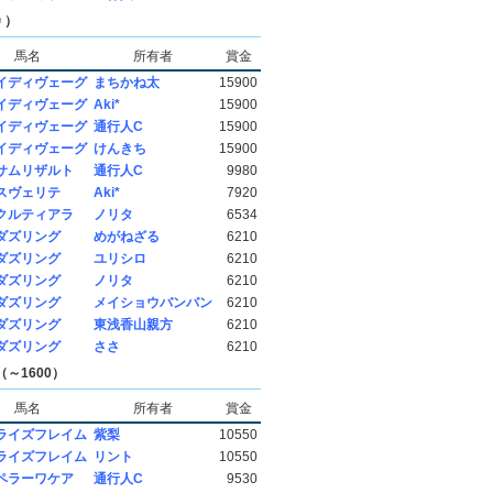
♀）
馬名
所有者
賞金
イディヴェーグ
まちかね太
15900
イディヴェーグ
Aki*
15900
イディヴェーグ
通行人C
15900
イディヴェーグ
けんきち
15900
サムリザルト
通行人C
9980
スヴェリテ
Aki*
7920
クルティアラ
ノリタ
6534
ダズリング
めがねざる
6210
ダズリング
ユリシロ
6210
ダズリング
ノリタ
6210
ダズリング
メイショウバンバン
6210
ダズリング
東浅香山親方
6210
ダズリング
ささ
6210
～1600）
馬名
所有者
賞金
ライズフレイム
紫梨
10550
ライズフレイム
リント
10550
ペラーワケア
通行人C
9530