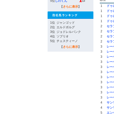
5位
しのくん
GI
1
ドゥ
【
さらに表示
】
1
ドゥ
1
ドゥ
1
ドゥ
1位
ジャンゴッド
2
セラ
2位
エルドボルグ
2
セラ
3位
ジョドレルバンク
4位
ソブリオ
2
セラ
5位
チェスティーノ
2
セラ
3
レー
【
さらに表示
】
3
レー
3
レー
3
レー
3
レー
3
レー
3
レー
3
レー
3
レー
3
レー
3
レー
4
サン
4
サン
5
エン