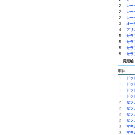
2
レー
2
レー
2
レー
3
オー
4
アリ
5
セラ
5
セラ
5
セラ
5
セラ
長距離（
順位
1
ドゥ
1
ドゥ
1
ドゥ
1
ドゥ
2
セラ
2
セラ
2
セラ
2
セラ
3
マキ
3
マキ