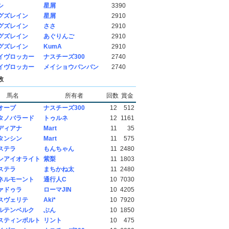
シ
星屑
3390
グズレイン
星屑
2910
グズレイン
ささ
2910
グズレイン
あぐりんご
2910
グズレイン
KumA
2910
イヴロッカー
ナスチーズ300
2740
イヴロッカー
メイショウバンバン
2740
数
馬名
所有者
回数
賞金
オーブ
ナスチーズ300
12
512
タノバラード
トゥルネ
12
1161
ディアナ
Mart
11
35
タンシン
Mart
11
575
ステラ
もんちゃん
11
2480
ンアイオライト
紫梨
11
1803
ステラ
まちかね太
11
2480
ネルモーント
通行人C
10
7030
ァドゥラ
ローマJIN
10
4205
スヴェリテ
Aki*
10
7920
ルテンベルク
ぶん
10
1850
スティンボルト
リント
10
475