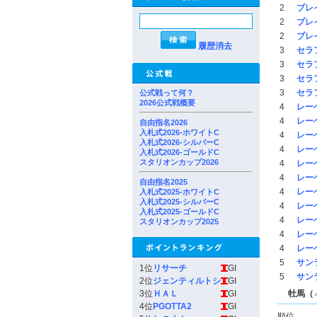
2
ブレ
2
ブレ
2
ブレ
履歴消去
3
セラ
3
セラ
3
セラ
3
セラ
公式戦って何？
2026公式戦概要
4
レー
4
レー
自由指名2026
入札式2026-ホワイトC
4
レー
入札式2026-シルバーC
4
レー
入札式2026-ゴールドC
スタリオンカップ2026
4
レー
4
レー
自由指名2025
4
レー
入札式2025-ホワイトC
入札式2025-シルバーC
4
レー
入札式2025-ゴールドC
4
レー
スタリオンカップ2025
4
レー
4
レー
5
サン
1位
リサーチ
GI
5
サン
2位
ジェンティルトシ
GI
3位
ＨＡＬ
GI
牡馬（
4位
PGOTTA2
GI
順位