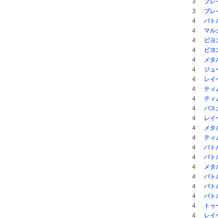
3
ブレ
3
ブレ
4
バト
4
マル
4
ビヨ
4
ビヨ
4
メタ
4
ジュ
4
レイ
4
ティ
4
ティ
4
パス
4
レイ
4
メタ
4
ティ
4
バト
4
バト
4
メタ
4
バト
4
バト
4
バト
4
トゥ
4
レイ