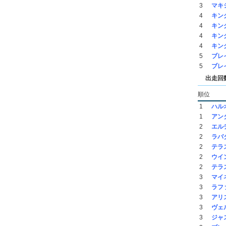
3
マキ
4
キン
4
キン
4
キン
4
キン
5
ブレ
5
ブレ
出走回
順位
1
ハル
1
アン
2
エル
2
ラバ
2
テラ
2
ウイ
2
テラ
3
マイ
3
ラフ
3
アリ
3
ヴェ
3
ジャ