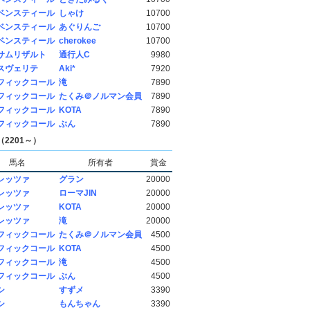
ベンスティール
しゃけ
10700
ベンスティール
あぐりんご
10700
ベンスティール
cherokee
10700
サムリザルト
通行人C
9980
スヴェリテ
Aki*
7920
フィックコール
滝
7890
フィックコール
たくみ＠ノルマン会員
7890
フィックコール
KOTA
7890
フィックコール
ぶん
7890
2201～）
馬名
所有者
賞金
レッツァ
グラン
20000
レッツァ
ローマJIN
20000
レッツァ
KOTA
20000
レッツァ
滝
20000
フィックコール
たくみ＠ノルマン会員
4500
フィックコール
KOTA
4500
フィックコール
滝
4500
フィックコール
ぶん
4500
シ
すずメ
3390
シ
もんちゃん
3390