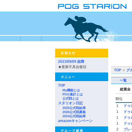
2023/09/09 故障
★更新不具合復旧
TOP
＞
グ
一覧
TOP
総賞金
My機能とは
POG集計とは
公式戦とは
順位
スタリオン日記
1
ドゥ
2025公式戦結果
1
ドゥ
2026公式戦募集
2024公式戦結果
1
ドゥ
amazonキャンペーン
1
ドゥ
2
ブレ