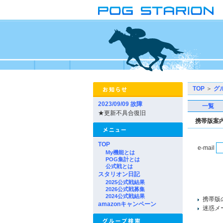
TOP
＞
グ
2023/09/09 故障
一覧
★更新不具合復旧
携帯版案
TOP
e-mail
My機能とは
POG集計とは
公式戦とは
スタリオン日記
2025公式戦結果
2026公式戦募集
2024公式戦結果
携帯版
amazonキャンペーン
迷惑メー