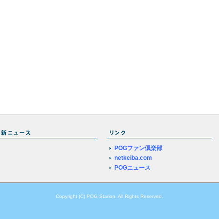
POGファン倶楽部
netkeiba.com
POGニュース
Copyright (C) POG Starion. All Rights Reserved.