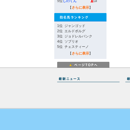
5位
しのくん
GI
【
さらに表示
】
1位
ジャンゴッド
2位
エルドボルグ
3位
ジョドレルバンク
4位
ソブリオ
5位
チェスティーノ
【
さらに表示
】