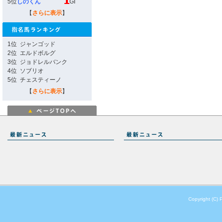
5位
しのくん
GI
【
さらに表示
】
1位
ジャンゴッド
2位
エルドボルグ
3位
ジョドレルバンク
4位
ソブリオ
5位
チェスティーノ
【
さらに表示
】
Copyright (C) 