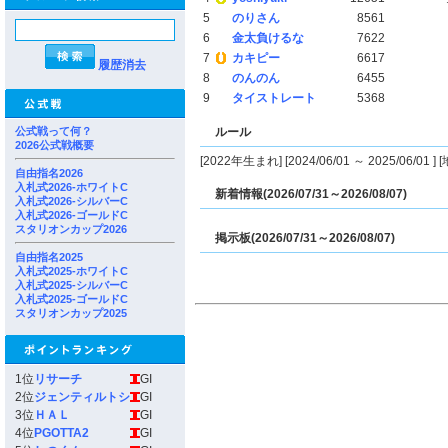
5
のりさん
8561
6
金太負けるな
7622
7
カキピー
6617
履歴消去
8
のんのん
6455
9
タイストレート
5368
公式戦って何？
ルール
2026公式戦概要
[2022年生まれ] [2024/06/01 ～ 2025/06/01
自由指名2026
入札式2026-ホワイトC
新着情報(2026/07/31～2026/08/07)
入札式2026-シルバーC
入札式2026-ゴールドC
スタリオンカップ2026
掲示板(2026/07/31～2026/08/07)
自由指名2025
入札式2025-ホワイトC
入札式2025-シルバーC
入札式2025-ゴールドC
スタリオンカップ2025
1位
リサーチ
GI
2位
ジェンティルトシ
GI
3位
ＨＡＬ
GI
4位
PGOTTA2
GI