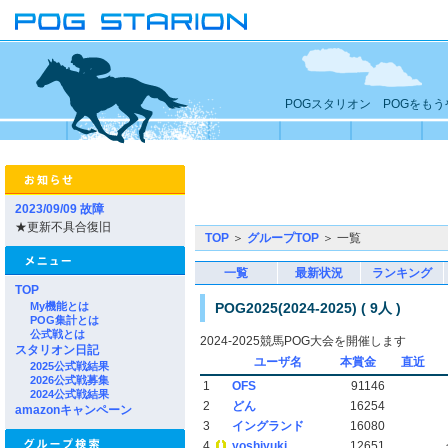
POGスタリオン POGをも
2023/09/09 故障
★更新不具合復旧
TOP
＞
グループTOP
＞ 一覧
一覧
最新状況
ランキング
TOP
My機能とは
POG2025(2024-2025) ( 9人 )
POG集計とは
公式戦とは
2024-2025競馬POG大会を開催します
スタリオン日記
ユーザ名
本賞金
直近
2025公式戦結果
2026公式戦募集
1
OFS
91146
2024公式戦結果
2
どん
16254
amazonキャンペーン
3
イングランド
16080
4
yoshiyuki
12651