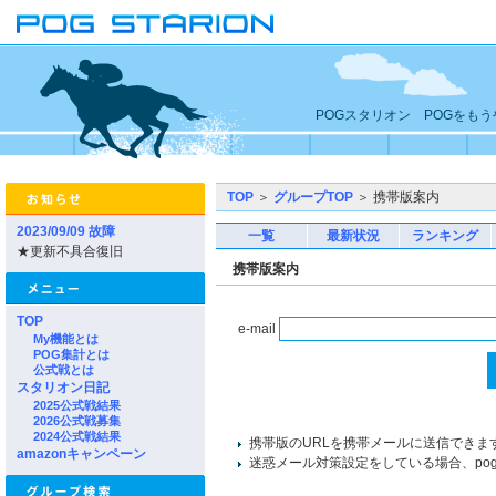
POGスタリオン POGをも
TOP
＞
グループTOP
＞ 携帯版案内
2023/09/09 故障
一覧
最新状況
ランキング
★更新不具合復旧
携帯版案内
TOP
e-mail
My機能とは
POG集計とは
公式戦とは
スタリオン日記
2025公式戦結果
2026公式戦募集
2024公式戦結果
携帯版のURLを携帯メールに送信できま
amazonキャンペーン
迷惑メール対策設定をしている場合、pogst