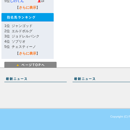
5位
しのくん
GI
【
さらに表示
】
1位
ジャンゴッド
2位
エルドボルグ
3位
ジョドレルバンク
4位
ソブリオ
5位
チェスティーノ
【
さらに表示
】
Copyright (C) 