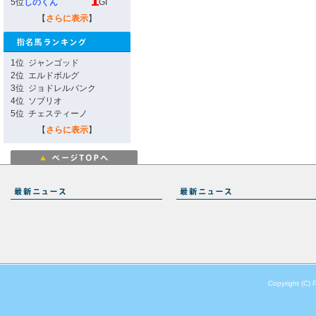
5位
しのくん
GI
【
さらに表示
】
1位
ジャンゴッド
2位
エルドボルグ
3位
ジョドレルバンク
4位
ソブリオ
5位
チェスティーノ
【
さらに表示
】
Copyright (C) 