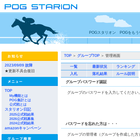
POGスタリオン POGをも
TOP
＞
グループTOP
＞ 管理画面
2023/09/09 故障
一覧
最新状況
ランキング
★更新不具合復旧
入札
落札結果
ルール説明
グループパスワード認証
TOP
グループのパスワードを入力してくださ
My機能とは
POG集計とは
公式戦とは
スタリオン日記
2025公式戦結果
2026公式戦募集
2024公式戦結果
パスワードを忘れた方は・・・
amazonキャンペーン
グループの管理者（グループを作成した方