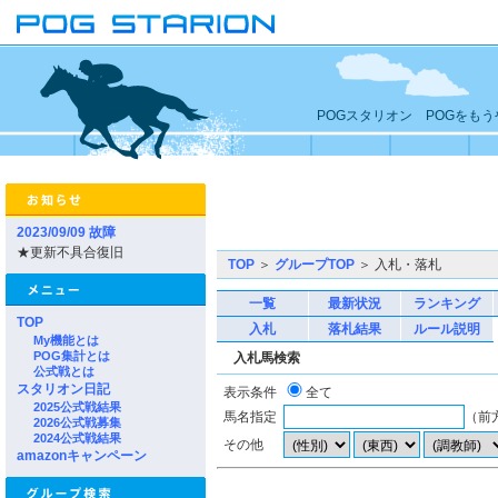
POGスタリオン POGをも
2023/09/09 故障
★更新不具合復旧
TOP
＞
グループTOP
＞ 入札・落札
一覧
最新状況
ランキング
TOP
入札
落札結果
ルール説明
My機能とは
POG集計とは
入札馬検索
公式戦とは
スタリオン日記
表示条件
全て
2025公式戦結果
馬名指定
（前
2026公式戦募集
2024公式戦結果
その他
amazonキャンペーン