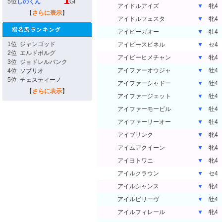
5位
しのくん
GI
アイドルアイズ
▼
牝4
【
さらに表示
】
アイドルフェスタ
▼
牝4
アイビーガオー
▼
牡4
1位
ジャンゴッド
アイビースピネル
▼
セ4
2位
エルドボルグ
アイビーヒメチャン
▼
牝4
3位
ジョドレルバンク
アイファーオウジャ
▼
牡4
4位
ソブリオ
5位
チェスティーノ
アイファーシャドー
▼
牡4
【
さらに表示
】
アイファージェット
▼
牡4
アイファーモービル
▼
牡4
アイファーリーオー
▼
牡4
アイブリンク
▼
牝4
アイムアクイーン
▼
牝4
アイヨトワニ
▼
牝4
アイルクラウン
▼
セ4
アイルシャンス
▼
牝4
アイルビリーヴ
▼
牡4
アイルフィレール
▼
牝4