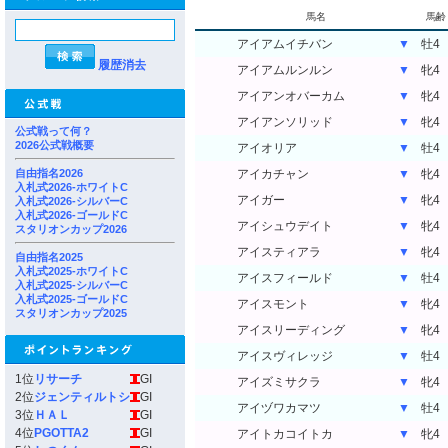
馬名
馬齢
アイアムイチバン
▼
牡4
履歴消去
アイアムルンルン
▼
牝4
アイアンオバーカム
▼
牝4
アイアンソリッド
▼
牝4
公式戦って何？
2026公式戦概要
アイオリア
▼
牡4
自由指名2026
アイカチャン
▼
牝4
入札式2026-ホワイトC
アイガー
▼
牝4
入札式2026-シルバーC
入札式2026-ゴールドC
アイシュウデイト
▼
牝4
スタリオンカップ2026
アイスティアラ
▼
牝4
自由指名2025
入札式2025-ホワイトC
アイスフィールド
▼
牡4
入札式2025-シルバーC
入札式2025-ゴールドC
アイスモント
▼
牝4
スタリオンカップ2025
アイスリーディング
▼
牝4
アイスヴィレッジ
▼
牡4
1位
リサーチ
GI
アイズミサクラ
▼
牝4
2位
ジェンティルトシ
GI
アイヅワカマツ
▼
牡4
3位
ＨＡＬ
GI
4位
PGOTTA2
GI
アイトカコイトカ
▼
牝4