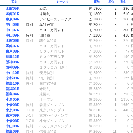
競走
レース名
距離
順位
賞金
函館05R
新馬
芝 1800
2
280
函館01R
未勝利
芝 1800
1
510
東京09R
アイビーステークス
芝 1800
4
260
中山09R
特別
葉牡丹賞
芝 2000
8
0
中山07R
５００万円以下
芝 2000
2
300
中山09R
特別
山吹賞
芝 2200
2
410
函館09R
特別
駒ケ岳特別
芝 2600
3
270
函館07R
５００万円以下
芝 2000
5
77
東京08R
５００万円以下
芝 2000
5
77
福島12R
５００万円以下
芝 2000
3
190
阪神08R
５００万円以下
ダ 1800
1
770
阪神09R
１０００万円以下
ダ 1800
6
0
中山10R
特別
安房特別
芝 2500
4
230
京都09R
特別
鴨川特別
芝 2000
5
155
福島10R
特別
猪苗代特別
芝 2000
6
0
新潟01R
未勝利
障 2850
8
0
福島04R
未勝利
障 2750
1
790
小倉05R
オープン
障 2860
1
1350
小倉08R
特別
春麗ジャンプＳ
障 3390
1
1650
東京08R
J-GⅢ
東京ジャンプＳ
障 3110
4
440
東京09R
J-GⅡ
東京ハイジャンプ
障 3110
6
0
小倉08R
J-GⅢ
小倉ジャンプＳ
障 3390
7
0
中山08R
特別
ペガサスジャンプＳ
障 3350
9
0
福島09R
特別
信夫山特別
芝 2600
11
0