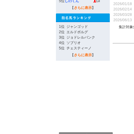
5位
しのくん
GI
2026/01/18
【
さらに表示
】
2026/02/14
2026/03/28
2026/06/13
1位
ジャンゴッド
集計対象
2位
エルドボルグ
3位
ジョドレルバンク
4位
ソブリオ
5位
チェスティーノ
【
さらに表示
】