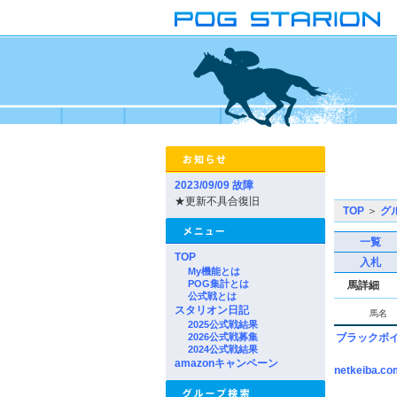
2023/09/09 故障
★更新不具合復旧
TOP
＞
グ
一覧
TOP
入札
My機能とは
POG集計とは
馬詳細
公式戦とは
スタリオン日記
馬名
2025公式戦結果
2026公式戦募集
ブラックボ
2024公式戦結果
amazonキャンペーン
netkeiba.co