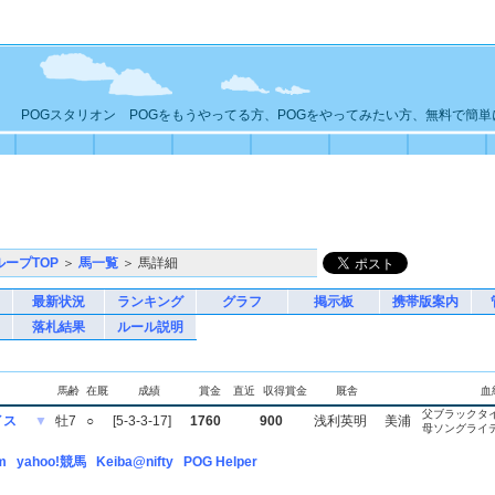
POGスタリオン POGをもうやってる方、POGをやってみたい方、無料で簡
ループTOP
＞
馬一覧
＞ 馬詳細
最新状況
ランキング
グラフ
掲示板
携帯版案内
落札結果
ルール説明
馬齢
在厩
成績
賞金
直近
収得賞金
厩舎
血
父ブラックタ
イス
▼
牡7
○
[5-3-3-17]
1760
900
浅利英明
美浦
母ソングライ
m
yahoo!競馬
Keiba@nifty
POG Helper