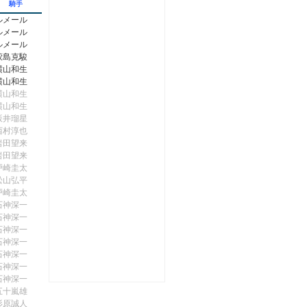
騎手
ルメール
ルメール
ルメール
鮫島克駿
横山和生
横山和生
横山和生
横山和生
坂井瑠星
西村淳也
岩田望来
岩田望来
戸崎圭太
松山弘平
戸崎圭太
石神深一
石神深一
石神深一
石神深一
石神深一
石神深一
石神深一
五十嵐雄
杉原誠人