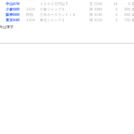
中山07R
１０００万円以下
芝 2200
16
0
小倉08R
J-GⅢ
小倉ジャンプＳ
障 3390
5
300
阪神08R
特別
三木ホースランドＪＳ
障 3140
4
260
東京04R
J-GⅢ
東京ジャンプＳ
障 3110
3
750
外は薄字