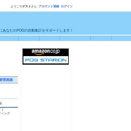
ようこそ
ゲスト
さん
アカウント登録
ログイン
単にあなたのPOGの自動集計をサポートします！
管理画面
統
イド
ティング