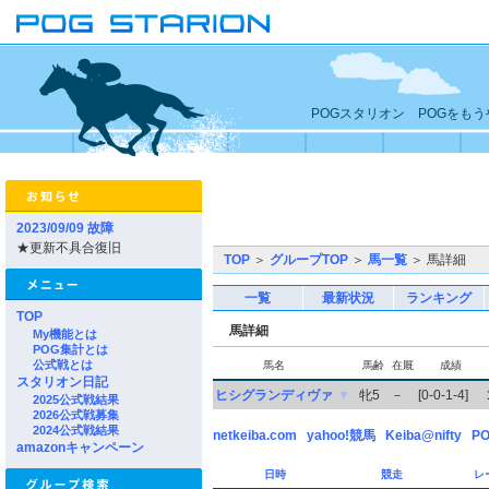
POGスタリオン POGをも
2023/09/09 故障
★更新不具合復旧
TOP
＞
グループTOP
＞
馬一覧
＞ 馬詳細
一覧
最新状況
ランキング
TOP
馬詳細
My機能とは
POG集計とは
公式戦とは
馬名
馬齢
在厩
成績
スタリオン日記
ヒシグランディヴァ
▼
牝5
－
[0-0-1-4]
2025公式戦結果
2026公式戦募集
2024公式戦結果
netkeiba.com
yahoo!競馬
Keiba@nifty
PO
amazonキャンペーン
日時
競走
レ