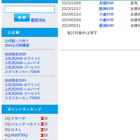
2023/10/08
京都05R
新馬
2023/12/17
阪神02R
未勝
2024/01/14
小倉07R
未勝
2024/02/04
小倉07R
未勝
履歴消去
2024/05/11
新潟03R
未勝
集計対象外は薄字
公式戦って何？
2026公式戦概要
自由指名2026
入札式2026-ホワイトC
入札式2026-シルバーC
入札式2026-ゴールドC
スタリオンカップ2026
自由指名2025
入札式2025-ホワイトC
入札式2025-シルバーC
入札式2025-ゴールドC
スタリオンカップ2025
1位
リサーチ
GI
2位
ジェンティルトシ
GI
3位
ＨＡＬ
GI
4位
PGOTTA2
GI