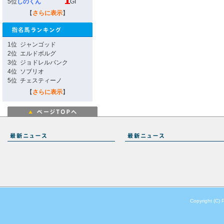
5位
しのくん
GI
【
さらに表示
】
1位
ジャンゴッド
2位
エルドボルグ
3位
ジョドレルバンク
4位
ソブリオ
5位
チェスティーノ
【
さらに表示
】
Copyright (C) 