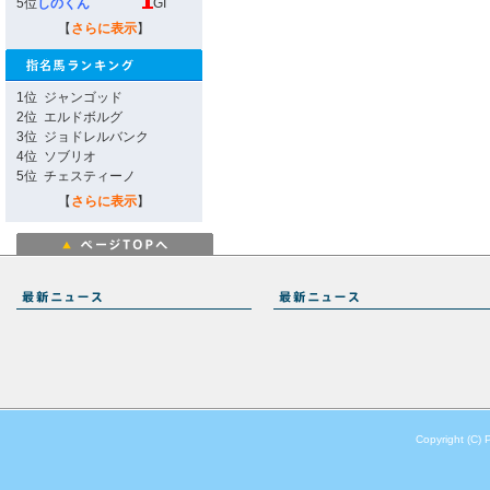
5位
しのくん
GI
【
さらに表示
】
1位
ジャンゴッド
2位
エルドボルグ
3位
ジョドレルバンク
4位
ソブリオ
5位
チェスティーノ
【
さらに表示
】
Copyright (C) 