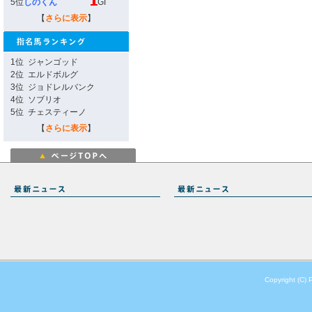
5位
しのくん
GI
【
さらに表示
】
1位
ジャンゴッド
2位
エルドボルグ
3位
ジョドレルバンク
4位
ソブリオ
5位
チェスティーノ
【
さらに表示
】
Copyright (C) 