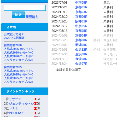
2023/07/08
中京05R
新馬
2023/10/21
京都01R
未勝利
2023/11/12
京都03R
未勝利
2024/02/10
京都06R
未勝利
履歴消去
2024/02/25
阪神01R
未勝利
2024/03/17
中京05R
未勝利
2024/05/18
京都05R
未勝利
公式戦って何？
2024/06/09
京都04R
未勝利
2026公式戦概要
2024/06/23
京都08R
特別
木屋町特
2024/08/03
新潟05R
未勝利
自由指名2026
入札式2026-ホワイトC
2024/09/03
金沢12R
特別
金沢競馬
入札式2026-シルバーC
2024/09/30
金沢08R
サカモト
入札式2026-ゴールドC
2024/12/10
金沢08R
淳之介・
スタリオンカップ2026
2024/12/24
金沢07R
サラ系一
自由指名2025
集計対象外は薄字
入札式2025-ホワイトC
入札式2025-シルバーC
入札式2025-ゴールドC
スタリオンカップ2025
1位
リサーチ
GI
2位
ジェンティルトシ
GI
3位
ＨＡＬ
GI
4位
PGOTTA2
GI