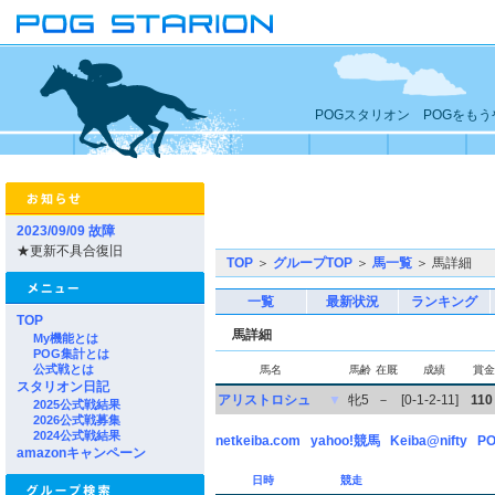
POGスタリオン POGをも
2023/09/09 故障
★更新不具合復旧
TOP
＞
グループTOP
＞
馬一覧
＞ 馬詳細
一覧
最新状況
ランキング
TOP
馬詳細
My機能とは
POG集計とは
公式戦とは
馬名
馬齢
在厩
成績
賞金
スタリオン日記
アリストロシュ
▼
牝5
－
[0-1-2-11]
110
2025公式戦結果
2026公式戦募集
2024公式戦結果
netkeiba.com
yahoo!競馬
Keiba@nifty
PO
amazonキャンペーン
日時
競走