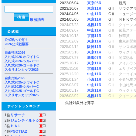
2023/06/04
東京05R
新馬
2023/10/07
東京11R
GⅢ
サウジア
2024/04/06
中山11R
GⅡ
ニュージ
2024/05/05
東京11R
GⅠ
ＮＨＫマ
履歴消去
2024/07/28
札幌11R
GⅢ
クイーン
2024/09/07
中山11R
GⅡ
紫苑ステ
2024/10/13
京都11R
GⅠ
秋華賞
公式戦って何？
2025/02/09
東京11R
GⅢ
東京新聞
2026公式戦概要
2025/04/12
阪神11R
GⅡ
サンスポ
2025/05/18
東京11R
GⅠ
ヴィクト
自由指名2026
入札式2026-ホワイトC
2025/07/27
新潟07R
GⅢ
関屋記念
入札式2026-シルバーC
2025/10/12
東京11R
GⅡ
アイルラ
入札式2026-ゴールドC
2025/11/16
京都11R
GⅠ
エリザベ
スタリオンカップ2026
2025/12/20
中山11R
GⅢ
ターコイ
自由指名2025
2026/01/24
小倉11R
GⅢ
小倉牝馬
入札式2025-ホワイトC
2026/03/07
中山11R
GⅢ
中山牝馬
入札式2025-シルバーC
2026/05/17
東京11R
GⅠ
ヴィクト
入札式2025-ゴールドC
スタリオンカップ2025
2026/08/02
札幌11R
GⅢ
クイーン
集計対象外は薄字
1位
リサーチ
GI
2位
ジェンティルトシ
GI
3位
ＨＡＬ
GI
4位
PGOTTA2
GI