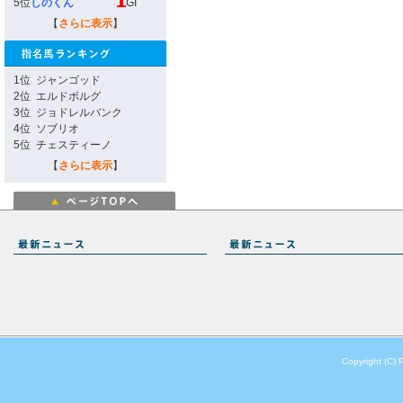
5位
しのくん
GI
【
さらに表示
】
1位
ジャンゴッド
2位
エルドボルグ
3位
ジョドレルバンク
4位
ソブリオ
5位
チェスティーノ
【
さらに表示
】
Copyright (C) 