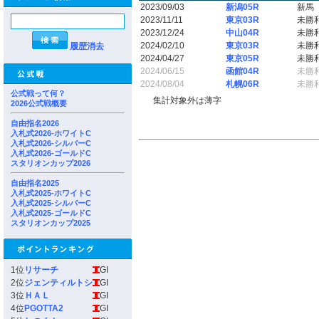
2023/09/03
新潟05R
新馬
2023/11/11
東京03R
未勝
2023/12/24
中山04R
未勝
2024/02/10
東京03R
未勝
履歴消去
2024/04/27
東京05R
未勝
2024/06/15
函館04R
未勝
2024/08/04
札幌06R
未勝
公式戦って何？
集計対象外は薄字
2026公式戦概要
自由指名2026
入札式2026-ホワイトC
入札式2026-シルバーC
入札式2026-ゴールドC
スタリオンカップ2026
自由指名2025
入札式2025-ホワイトC
入札式2025-シルバーC
入札式2025-ゴールドC
スタリオンカップ2025
1位
リサーチ
GI
2位
ジェンティルトシ
GI
3位
ＨＡＬ
GI
4位
PGOTTA2
GI