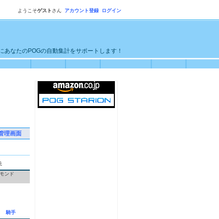
ようこそ
ゲスト
さん
アカウント登録
ログイン
単にあなたのPOGの自動集計をサポートします！
管理画面
統
モンド
騎手