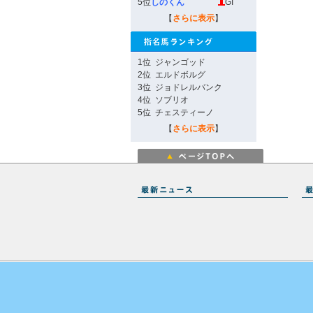
5位
しのくん
GI
【
さらに表示
】
1位
ジャンゴッド
2位
エルドボルグ
3位
ジョドレルバンク
4位
ソブリオ
5位
チェスティーノ
【
さらに表示
】