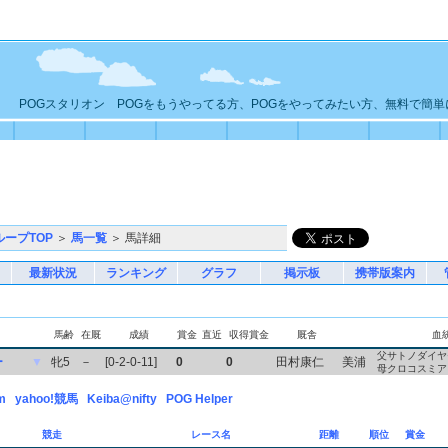
POGスタリオン POGをもうやってる方、POGをやってみたい方、無料で簡
ループTOP
＞
馬一覧
＞ 馬詳細
最新状況
ランキング
グラフ
掲示板
携帯版案内
馬齢
在厩
成績
賞金
直近
収得賞金
厩舎
血
父サトノダイヤ
ー
▼
牝5
－
[0-2-0-11]
0
0
田村康仁
美浦
母クロコスミア
m
yahoo!競馬
Keiba@nifty
POG Helper
競走
レース名
距離
順位
賞金