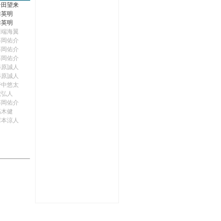
岩田望来
幸英明
幸英明
川端海翼
藤岡佑介
藤岡佑介
藤岡佑介
杉原誠人
杉原誠人
野中悠太
黛弘人
藤岡佑介
高木健
塚本涼人