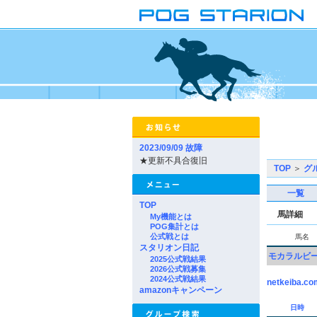
2023/09/09 故障
★更新不具合復旧
TOP
＞
グ
一覧
TOP
馬詳細
My機能とは
POG集計とは
公式戦とは
馬名
スタリオン日記
モカラルビ
2025公式戦結果
2026公式戦募集
2024公式戦結果
netkeiba.co
amazonキャンペーン
日時