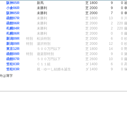
阪神05R
新馬
芝 1800
9
0
小倉06R
未勝利
芝 2000
9
0
阪神05R
未勝利
芝 2000
7
0
函館07R
未勝利
芝 1800
13
0
函館06R
未勝利
芝 2000
2
220
札幌04R
未勝利
芝 2000
2
220
札幌06R
未勝利
芝 2000
0
0
新潟09R
特別
松浜特別
芝 2000
6
0
新潟09R
特別
湯沢特別
芝 2000
12
0
東京12R
５００万円以下
芝 1800
14
0
函館09R
特別
遊楽部特別
芝 2000
9
0
函館07R
５００万円以下
芝 2600
10
0
笠松03R
Ｃ１１組
ダ 1400
6
0
笠松03R
祝・ゆーし結婚＆誕生
ダ 1400
9
0
外は薄字