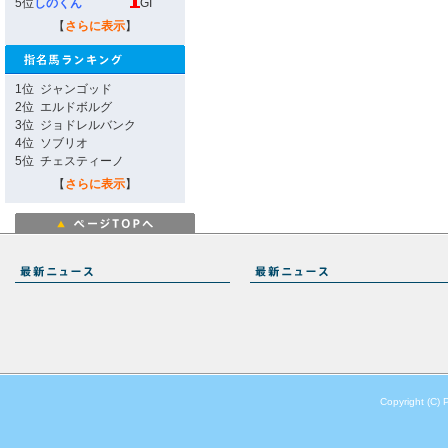
5位
しのくん
GI
【
さらに表示
】
1位
ジャンゴッド
2位
エルドボルグ
3位
ジョドレルバンク
4位
ソブリオ
5位
チェスティーノ
【
さらに表示
】
Copyright (C) 