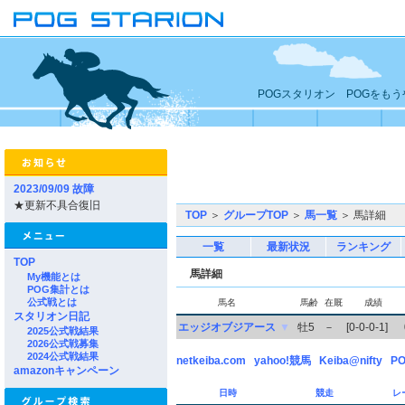
POGスタリオン POGをも
2023/09/09 故障
★更新不具合復旧
TOP
＞
グループTOP
＞
馬一覧
＞ 馬詳細
一覧
最新状況
ランキング
TOP
馬詳細
My機能とは
POG集計とは
公式戦とは
馬名
馬齢
在厩
成績
スタリオン日記
エッジオブジアース
▼
牡5
－
[0-0-0-1]
2025公式戦結果
2026公式戦募集
2024公式戦結果
netkeiba.com
yahoo!競馬
Keiba@nifty
PO
amazonキャンペーン
日時
競走
レ