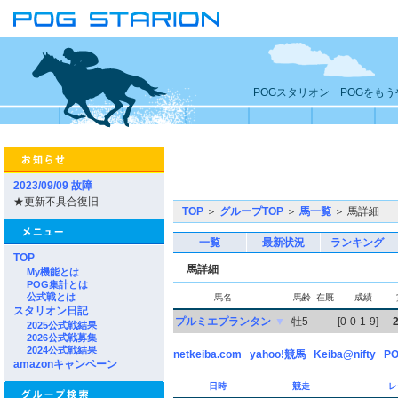
POGスタリオン POGをも
2023/09/09 故障
★更新不具合復旧
TOP
＞
グループTOP
＞
馬一覧
＞ 馬詳細
一覧
最新状況
ランキング
TOP
馬詳細
My機能とは
POG集計とは
公式戦とは
馬名
馬齢
在厩
成績
スタリオン日記
プルミエプランタン
▼
牡5
－
[0-0-1-9]
2025公式戦結果
2026公式戦募集
2024公式戦結果
netkeiba.com
yahoo!競馬
Keiba@nifty
PO
amazonキャンペーン
日時
競走
レ