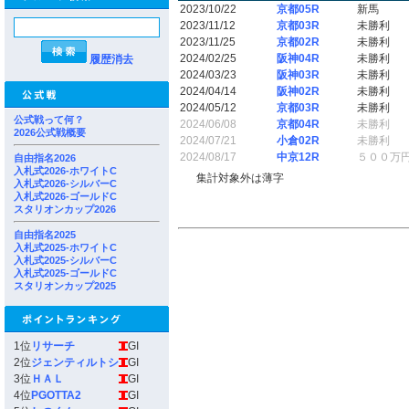
2023/10/22
京都05R
新馬
2023/11/12
京都03R
未勝利
2023/11/25
京都02R
未勝利
2024/02/25
阪神04R
未勝利
履歴消去
2024/03/23
阪神03R
未勝利
2024/04/14
阪神02R
未勝利
2024/05/12
京都03R
未勝利
公式戦って何？
2024/06/08
京都04R
未勝利
2026公式戦概要
2024/07/21
小倉02R
未勝利
2024/08/17
中京12R
５００万
自由指名2026
入札式2026-ホワイトC
集計対象外は薄字
入札式2026-シルバーC
入札式2026-ゴールドC
スタリオンカップ2026
自由指名2025
入札式2025-ホワイトC
入札式2025-シルバーC
入札式2025-ゴールドC
スタリオンカップ2025
1位
リサーチ
GI
2位
ジェンティルトシ
GI
3位
ＨＡＬ
GI
4位
PGOTTA2
GI