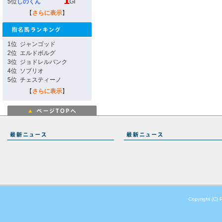
5位
しのくん
GI
【
さらに表示
】
1位
ジャンゴッド
2位
エルドボルグ
3位
ジョドレルバンク
4位
ソブリオ
5位
チェスティーノ
【
さらに表示
】
Copyright (C) 