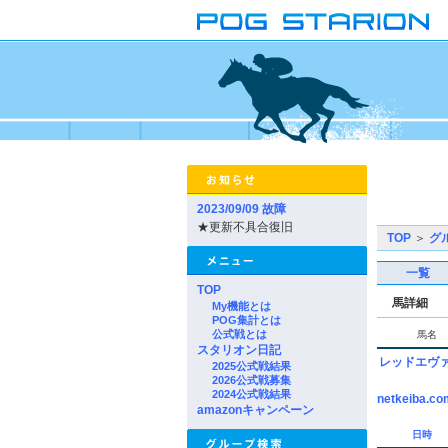
2023/09/09 故障
★更新不具合復旧
TOP
＞
グ
一覧
TOP
馬詳細
My機能とは
POG集計とは
公式戦とは
馬名
スタリオン日記
レッドエヴ
2025公式戦結果
2026公式戦募集
2024公式戦結果
netkeiba.co
amazonキャンペーン
日時