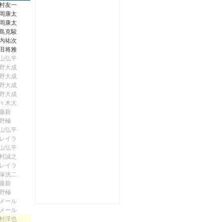
村友一
岡康太
岡康太
島克駿
内祐次
田将雅
山弘平
野大成
野大成
野大成
野大成
々木大
藤新
野極
山弘平
レイラ
山弘平
村誠之
レイラ
塚洸二
藤新
野極
メール
メール
村淳也