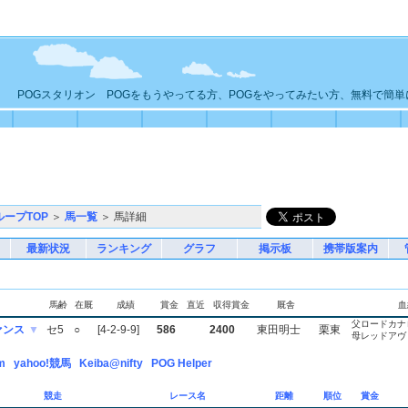
POGスタリオン POGをもうやってる方、POGをやってみたい方、無料で簡
ループTOP
＞
馬一覧
＞ 馬詳細
最新状況
ランキング
グラフ
掲示板
携帯版案内
馬齢
在厩
成績
賞金
直近
収得賞金
厩舎
血
父ロードカナ
ァンス
▼
セ5
○
[4-2-9-9]
586
2400
東田明士
栗東
母レッドアヴ
m
yahoo!競馬
Keiba@nifty
POG Helper
競走
レース名
距離
順位
賞金