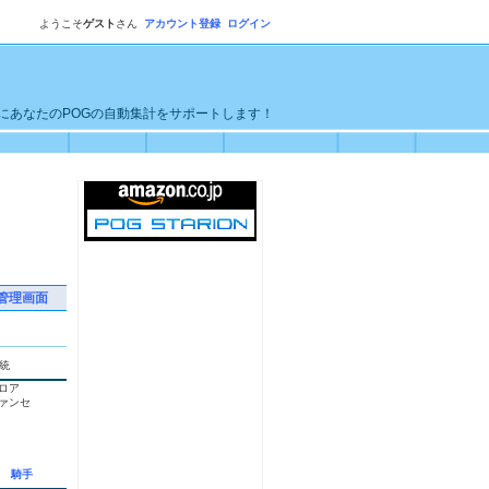
ようこそ
ゲスト
さん
アカウント登録
ログイン
単にあなたのPOGの自動集計をサポートします！
管理画面
統
ロア
ァンセ
騎手