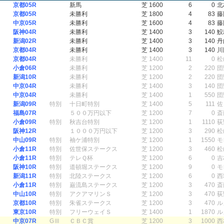
京都05R
新馬
芝 1600
6
0
北
京都05R
未勝利
芝 1800
4
83
藤
中京05R
未勝利
芝 1600
4
83
藤
阪神04R
未勝利
芝 1400
3
140
鮫
新潟02R
未勝利
芝 1400
3
140
丹
京都04R
未勝利
芝 1400
3
140
川
京都04R
未勝利
芝 1400
11
0
松
小倉06R
未勝利
芝 1200
2
220
団
新潟10R
未勝利
芝 1200
2
220
団
中京04R
未勝利
芝 1400
3
140
団
中京04R
未勝利
芝 1400
1
550
団
新潟09R
特別
十日町特別
芝 1400
5
111
佐
福島07R
５００万円以下
芝 1200
7
0
斎
小倉09R
特別
秋吉台特別
芝 1200
1
1110
荻
阪神12R
１０００万円以下
芝 1200
3
290
松
中山09R
特別
袖ケ浦特別
芝 1200
1
1550
モ
小倉11R
特別
佐世保ステークス
芝 1200
3
460
松
小倉11R
特別
テレＱ杯
芝 1200
6
0
吉
阪神10R
特別
道頓堀ステークス
芝 1200
9
0
モ
新潟11R
特別
北陸ステークス
芝 1200
6
0
西
小倉11R
特別
巌流島ステークス
芝 1200
3
470
斎
中山10R
特別
アクアマリンＳ
芝 1200
3
470
荻
京都10R
特別
朱雀ステークス
芝 1200
3
470
ル
東京10R
特別
フリーウェイＳ
芝 1400
1
1870
ル
中京07R
GⅢ
ＣＢＣ賞
芝 1200
3
1000
西