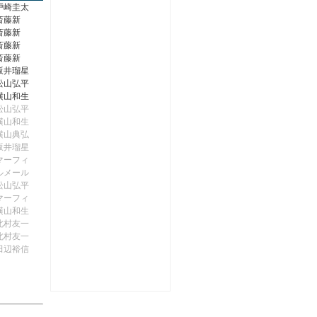
戸崎圭太
斎藤新
斎藤新
斎藤新
斎藤新
坂井瑠星
松山弘平
横山和生
松山弘平
横山和生
横山典弘
坂井瑠星
マーフィ
ルメール
松山弘平
マーフィ
横山和生
北村友一
北村友一
田辺裕信