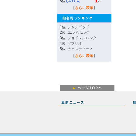
5位
しのくん
GI
【
さらに表示
】
1位
ジャンゴッド
2位
エルドボルグ
3位
ジョドレルバンク
4位
ソブリオ
5位
チェスティーノ
【
さらに表示
】