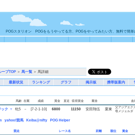
POGスタリオン POGをもうやってる方、POGをやってみたい方、無料で簡
ループTOP
＞
馬一覧
＞ 馬詳細
最新状況
ランキング
グラフ
掲示板
携帯版案内
馬齢
在厩
成績
賞金
直近
収得賞金
厩舎
血
父アジアエク
ジック
▼
牝5
－
[7-2-1-10]
6800
11150
安田翔伍
栗東
母メジェルダ
m
yahoo!競馬
Keiba@nifty
POG Helper
競走
レース名
距離
順位
賞金