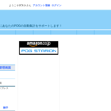
ようこそ
ゲスト
さん
アカウント登録
ログイン
単にあなたのPOGの自動集計をサポートします！
管理画面
統
スプレス
騎手