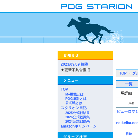
2023/09/09 故障
★更新不具合復旧
TOP
＞
グ
一覧
TOP
馬詳細
My機能とは
POG集計とは
公式戦とは
馬名
スタリオン日記
ピューロマ
2025公式戦結果
2026公式戦募集
2024公式戦結果
netkeiba.co
amazonキャンペーン
日時