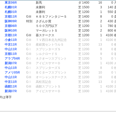
東京06R
新馬
ダ 1400
16
0
札幌01R
未勝利
芝 1500
3
140
札幌01R
未勝利
芝 1200
1
550
京都11R
GⅢ
ＫＢＳファンタジーＳ
芝 1400
8
0
阪神09R
特別
さざんか賞
芝 1200
2
430
京都06R
５００万円以下
芝 1200
1
780
阪神10R
マーガレットＳ
芝 1200
2
800
京都11R
GⅢ
葵ステークス
芝 1200
1
4100
小倉11R
GⅢ
ＴＶ西日本北九州記念
芝 1200
1
4100
中京11R
GⅡ
産経賞セントウルＳ
芝 1200
13
0
中山11R
GⅠ
スプリンターズＳ
芝 1200
8
0
京都11R
GⅢ
シルクロードＳ
芝 1200
9
0
アラブ04R
GⅠ
Ａクオーツスプリント
芝 1200
5
0
新潟07R
GⅢ
アイビスサマーＤ
芝 1000
1
4100
中山11R
GⅠ
スプリンターズＳ
芝 1200
8
0
アメリ05R
GⅠ
ＢＣターフスプリント
芝 1000
10
0
中山11R
GⅢ
オーシャンステークス
芝 1200
16
0
中京11R
GⅠ
高松宮記念
芝 1200
13
0
函館11R
GⅢ
函館スプリントＳ
芝 1200
1
4100
新潟07R
GⅢ
アイビスサマーＤ
芝 1000
1
4100
外は薄字