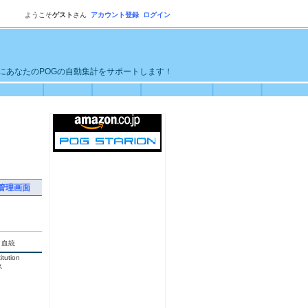
ようこそ
ゲスト
さん
アカウント登録
ログイン
単にあなたのPOGの自動集計をサポートします！
管理画面
血統
tution
ス