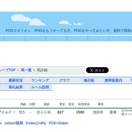
POGスタリオン POGをもうやってる方、POGをやってみたい方、無料で簡
ループTOP
＞
馬一覧
＞ 馬詳細
最新状況
ランキング
グラフ
掲示板
携帯版案内
落札結果
ルール説明
馬齢
在厩
成績
賞金
直近
収得賞金
厩舎
父Consti
ブジョイ
▼
牡5
－
[3-1-1-9]
827
1500
池添学
栗東
母マー
m
yahoo!競馬
Keiba@nifty
POG Helper