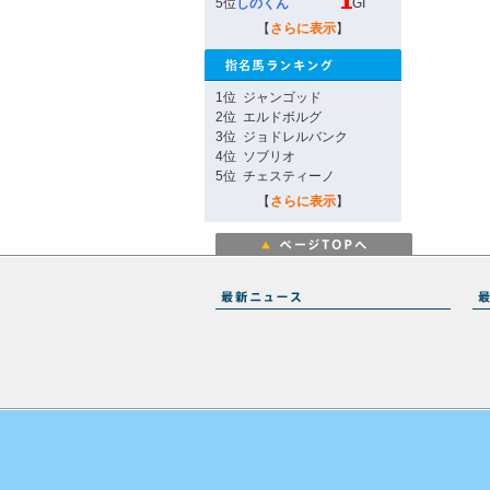
5位
しのくん
GI
【
さらに表示
】
1位
ジャンゴッド
2位
エルドボルグ
3位
ジョドレルバンク
4位
ソブリオ
5位
チェスティーノ
【
さらに表示
】