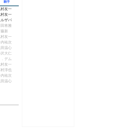
騎手
北村友一
北村友一
ムルザバ
川田将雅
斎藤新
北村友一
丹内祐次
亀田温心
小沢大仁
Ｃ．デム
北村友一
西村淳也
丹内祐次
亀田温心