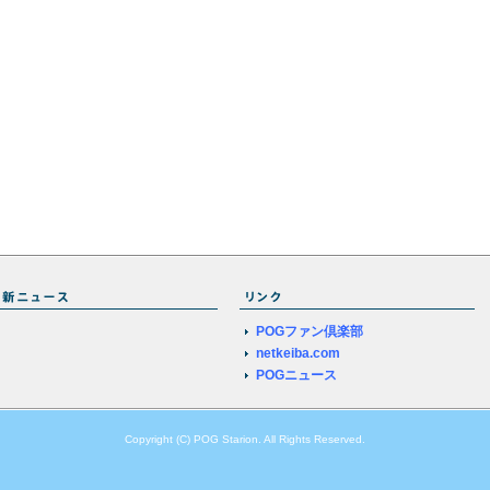
POGファン倶楽部
netkeiba.com
POGニュース
Copyright (C) POG Starion. All Rights Reserved.