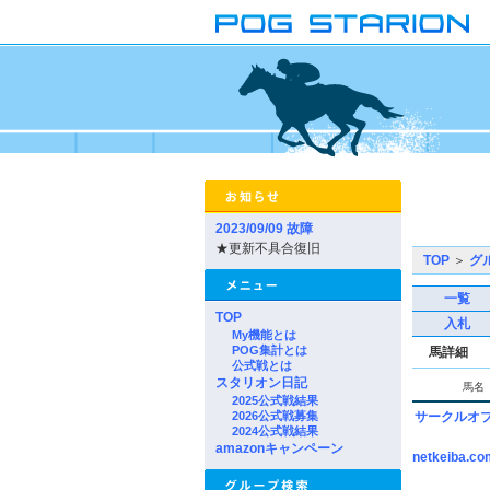
2023/09/09 故障
★更新不具合復旧
TOP
＞
グ
一覧
TOP
入札
My機能とは
POG集計とは
馬詳細
公式戦とは
スタリオン日記
馬名
2025公式戦結果
2026公式戦募集
サークルオ
2024公式戦結果
amazonキャンペーン
netkeiba.co