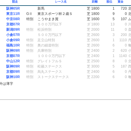
競走
レース名
距離
順位
賞金
阪神05R
新馬
芝 1800
1
720
東京11R
GⅡ
東京スポーツ杯２歳Ｓ
芝 1800
9
0
中京08R
特別
こうやまき賞
芝 1600
5
107
京都07R
５００万円以下
ダ 1800
13
0
新潟09R
特別
松浜特別
芝 2000
11
0
小倉07R
５００万円以下
芝 2600
3
200
小倉09R
特別
足立山特別
芝 2600
1
1110
福島10R
特別
奥の細道特別
芝 2600
6
0
阪神09R
特別
兵庫特別
芝 2400
2
620
京都07R
１０００万円以下
芝 2400
1
1140
中山12R
特別
グレイトフルＳ
芝 2500
8
0
阪神09R
特別
松籟ステークス
芝 3000
5
187
京都09R
特別
烏丸ステークス
芝 2400
6
0
阪神10R
特別
ストークステークス
芝 2200
6
0
外は薄字