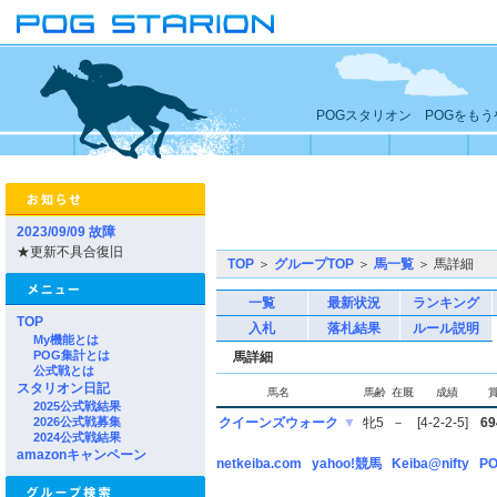
POGスタリオン POGをも
2023/09/09 故障
★更新不具合復旧
TOP
＞
グループTOP
＞
馬一覧
＞ 馬詳細
一覧
最新状況
ランキング
TOP
入札
落札結果
ルール説明
My機能とは
POG集計とは
馬詳細
公式戦とは
スタリオン日記
馬名
馬齢
在厩
成績
2025公式戦結果
2026公式戦募集
クイーンズウォーク
▼
牝5
－
[4-2-2-5]
69
2024公式戦結果
amazonキャンペーン
netkeiba.com
yahoo!競馬
Keiba@nifty
PO