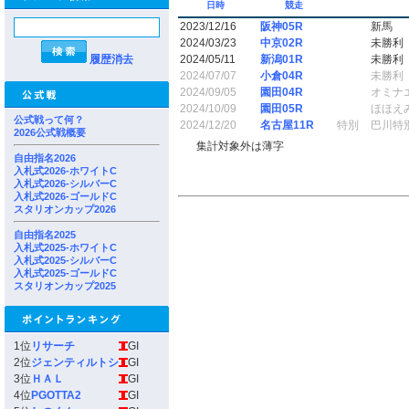
日時
競走
2023/12/16
阪神05R
新馬
2024/03/23
中京02R
未勝利
履歴消去
2024/05/11
新潟01R
未勝利
2024/07/07
小倉04R
未勝利
2024/09/05
園田04R
オミナ
2024/10/09
園田05R
ほほえ
公式戦って何？
2024/12/20
名古屋11R
特別
巴川特
2026公式戦概要
集計対象外は薄字
自由指名2026
入札式2026-ホワイトC
入札式2026-シルバーC
入札式2026-ゴールドC
スタリオンカップ2026
自由指名2025
入札式2025-ホワイトC
入札式2025-シルバーC
入札式2025-ゴールドC
スタリオンカップ2025
1位
リサーチ
GI
2位
ジェンティルトシ
GI
3位
ＨＡＬ
GI
4位
PGOTTA2
GI