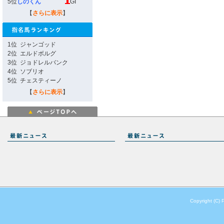
5位
しのくん
GI
【
さらに表示
】
1位
ジャンゴッド
2位
エルドボルグ
3位
ジョドレルバンク
4位
ソブリオ
5位
チェスティーノ
【
さらに表示
】
Copyright (C) 