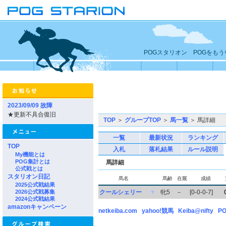
POGスタリオン POGをも
2023/09/09 故障
★更新不具合復旧
TOP
＞
グループTOP
＞
馬一覧
＞ 馬詳細
一覧
最新状況
ランキング
TOP
入札
落札結果
ルール説明
My機能とは
POG集計とは
馬詳細
公式戦とは
スタリオン日記
馬名
馬齢
在厩
成績
2025公式戦結果
2026公式戦募集
クールシェリー
▼
牝5
－
[0-0-0-7]
2024公式戦結果
amazonキャンペーン
netkeiba.com
yahoo!競馬
Keiba@nifty
PO