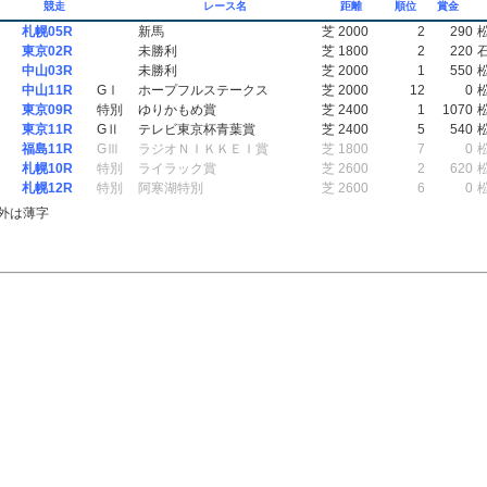
競走
レース名
距離
順位
賞金
札幌05R
新馬
芝 2000
2
290
東京02R
未勝利
芝 1800
2
220
中山03R
未勝利
芝 2000
1
550
中山11R
GⅠ
ホープフルステークス
芝 2000
12
0
東京09R
特別
ゆりかもめ賞
芝 2400
1
1070
東京11R
GⅡ
テレビ東京杯青葉賞
芝 2400
5
540
福島11R
GⅢ
ラジオＮＩＫＫＥＩ賞
芝 1800
7
0
札幌10R
特別
ライラック賞
芝 2600
2
620
札幌12R
特別
阿寒湖特別
芝 2600
6
0
外は薄字