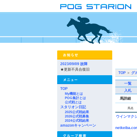
2023/09/09 故障
★更新不具合復旧
TOP
＞
グ
一覧
TOP
入札
My機能とは
POG集計とは
馬詳細
公式戦とは
スタリオン日記
馬名
2025公式戦結果
2026公式戦募集
ウインマク
2024公式戦結果
amazonキャンペーン
netkeiba.co