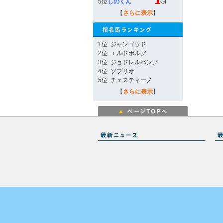
5位
しのくん
GI
【
さらに表示
】
1位
ジャンゴッド
2位
エルドボルグ
3位
ジョドレルバンク
4位
ソブリオ
5位
チェスティーノ
【
さらに表示
】