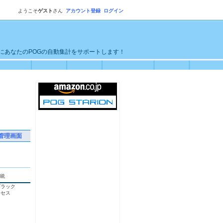
ようこそ
ゲスト
さん
アカウント登録
ログイン
単にあなたのPOGの自動集計をサポートします！
管理画面
統
ブラック
クセス