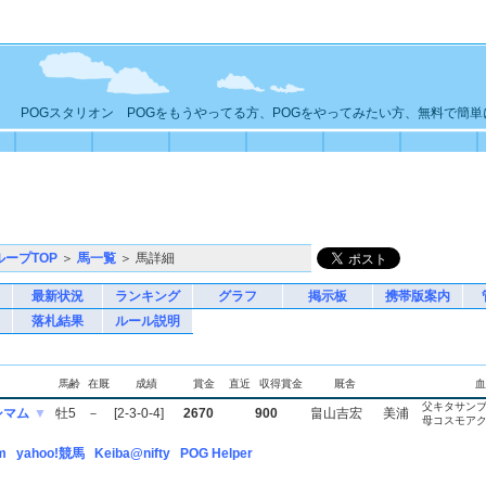
POGスタリオン POGをもうやってる方、POGをやってみたい方、無料で簡
ループTOP
＞
馬一覧
＞ 馬詳細
最新状況
ランキング
グラフ
掲示板
携帯版案内
落札結果
ルール説明
馬齢
在厩
成績
賞金
直近
収得賞金
厩舎
血
父キタサン
シマム
▼
牡5
－
[2-3-0-4]
2670
900
畠山吉宏
美浦
母コスモア
m
yahoo!競馬
Keiba@nifty
POG Helper