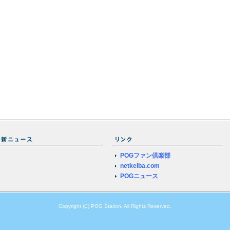
POGファン倶楽部
netkeiba.com
POGニュース
Copyright (C) POG Starion. All Rights Reserved.