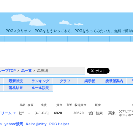
POGスタリオン POGをもうやってる方、POGをやってみたい方、無料で簡
ループTOP
＞
馬一覧
＞ 馬詳細
最新状況
ランキング
グラフ
掲示板
携帯版案内
落札結果
ルール説明
馬齢
在厩
成績
賞金
直近
収得賞金
厩舎
父エピフ
ドリーム
▼
牡5
－
[4-1-0-8]
4820
20620
坂口智康
栗東
母ジャポ
m
yahoo!競馬
Keiba@nifty
POG Helper