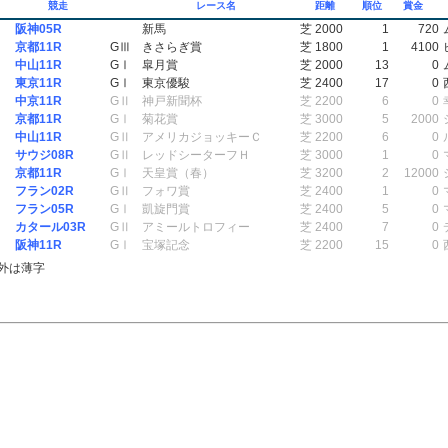
競走
レース名
距離
順位
賞金
阪神05R
新馬
芝 2000
1
720
京都11R
GⅢ
きさらぎ賞
芝 1800
1
4100
中山11R
GⅠ
皐月賞
芝 2000
13
0
東京11R
GⅠ
東京優駿
芝 2400
17
0
中京11R
GⅡ
神戸新聞杯
芝 2200
6
0
京都11R
GⅠ
菊花賞
芝 3000
5
2000
中山11R
GⅡ
アメリカジョッキーＣ
芝 2200
6
0
サウジ08R
GⅡ
レッドシーターフＨ
芝 3000
1
0
京都11R
GⅠ
天皇賞（春）
芝 3200
2
12000
フラン02R
GⅡ
フォワ賞
芝 2400
1
0
フラン05R
GⅠ
凱旋門賞
芝 2400
5
0
カタール03R
GⅡ
アミールトロフィー
芝 2400
7
0
阪神11R
GⅠ
宝塚記念
芝 2200
15
0
外は薄字