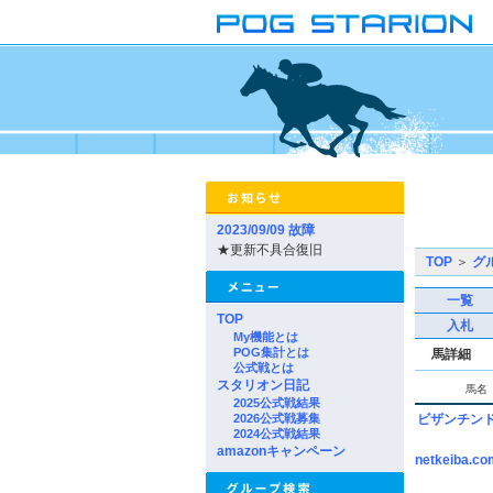
2023/09/09 故障
★更新不具合復旧
TOP
＞
グ
一覧
TOP
入札
My機能とは
POG集計とは
馬詳細
公式戦とは
スタリオン日記
馬名
2025公式戦結果
2026公式戦募集
ビザンチン
2024公式戦結果
amazonキャンペーン
netkeiba.co