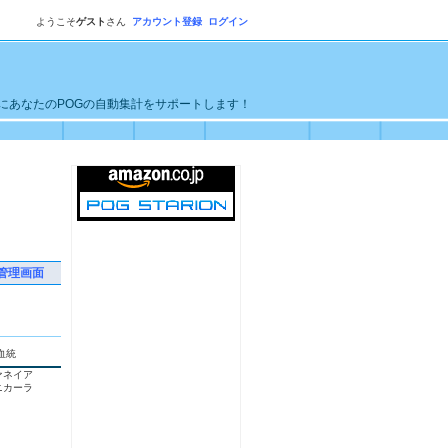
ようこそ
ゲスト
さん
アカウント登録
ログイン
単にあなたのPOGの自動集計をサポートします！
管理画面
血統
ァネイア
ニカーラ