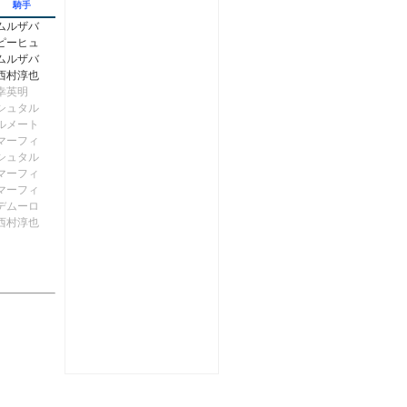
騎手
ムルザバ
ピーヒュ
ムルザバ
西村淳也
幸英明
シュタル
ルメート
マーフィ
シュタル
マーフィ
マーフィ
デムーロ
西村淳也