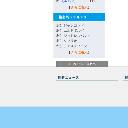
5位
しのくん
GI
【
さらに表示
】
1位
ジャンゴッド
2位
エルドボルグ
3位
ジョドレルバンク
4位
ソブリオ
5位
チェスティーノ
【
さらに表示
】