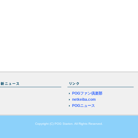
POGファン倶楽部
netkeiba.com
POGニュース
Copyright (C) POG Starion. All Rights Reserved.