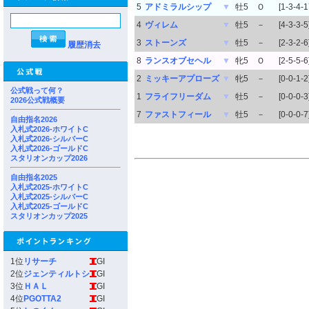
5
アドミラルシップ
▼
牡5
Ｏ
[1-3-4-1
4
ヴィレム
▼
牡5
－
[4-3-3-5
3
ストーンズ
▼
牡5
－
[2-3-2-6
履歴消去
8
ランスオブセヘル
▼
牝5
Ｏ
[2-5-5-6
2
ミッキーアプローズ
▼
牝5
－
[0-0-1-2
公式戦って何？
1
フライフリーダム
▼
牡5
－
[0-0-0-3
2026公式戦概要
7
ファストフィール
▼
牡5
－
[0-0-0-7
自由指名2026
入札式2026-ホワイトC
入札式2026-シルバーC
入札式2026-ゴールドC
スタリオンカップ2026
自由指名2025
入札式2025-ホワイトC
入札式2025-シルバーC
入札式2025-ゴールドC
スタリオンカップ2025
1位
リサーチ
GI
2位
ジェンティルトシ
GI
3位
ＨＡＬ
GI
4位
PGOTTA2
GI