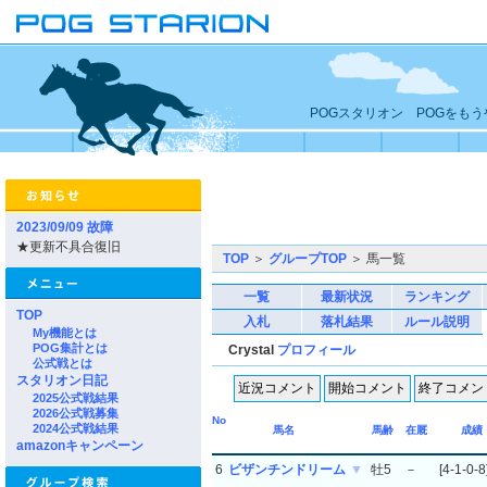
POGスタリオン POGをも
2023/09/09 故障
★更新不具合復旧
TOP
＞
グループTOP
＞ 馬一覧
一覧
最新状況
ランキング
TOP
入札
落札結果
ルール説明
My機能とは
POG集計とは
Crystal
プロフィール
公式戦とは
スタリオン日記
2025公式戦結果
2026公式戦募集
No
2024公式戦結果
馬名
馬齢
在厩
成績
amazonキャンペーン
6
ビザンチンドリーム
▼
牡5
－
[4-1-0-8