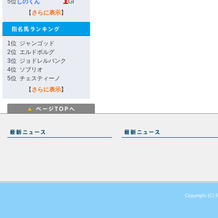
5位
しのくん
GI
【
さらに表示
】
1位
ジャンゴッド
2位
エルドボルグ
3位
ジョドレルバンク
4位
ソブリオ
5位
チェスティーノ
【
さらに表示
】
Copyright (C) 