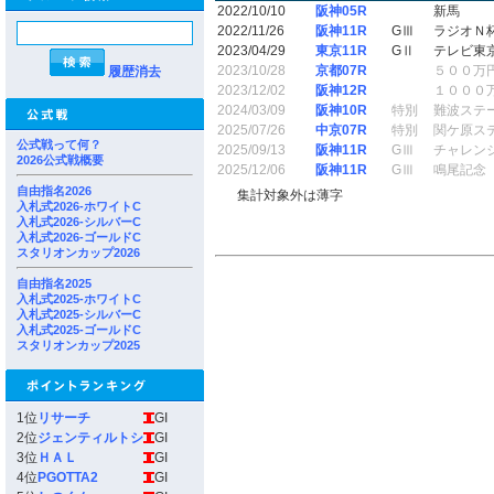
2022/10/10
阪神05R
新馬
2022/11/26
阪神11R
GⅢ
ラジオＮ
2023/04/29
東京11R
GⅡ
テレビ東
2023/10/28
京都07R
５００万
履歴消去
2023/12/02
阪神12R
１０００
2024/03/09
阪神10R
特別
難波ステ
2025/07/26
中京07R
特別
関ケ原ス
公式戦って何？
2025/09/13
阪神11R
GⅢ
チャレン
2026公式戦概要
2025/12/06
阪神11R
GⅢ
鳴尾記念
自由指名2026
集計対象外は薄字
入札式2026-ホワイトC
入札式2026-シルバーC
入札式2026-ゴールドC
スタリオンカップ2026
自由指名2025
入札式2025-ホワイトC
入札式2025-シルバーC
入札式2025-ゴールドC
スタリオンカップ2025
1位
リサーチ
GI
2位
ジェンティルトシ
GI
3位
ＨＡＬ
GI
4位
PGOTTA2
GI