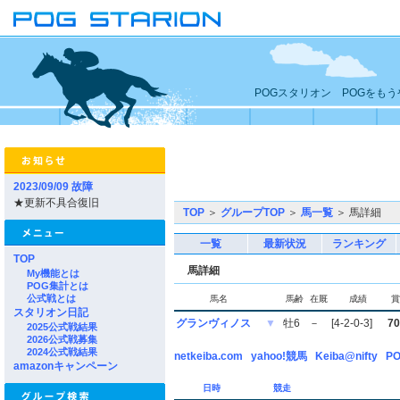
POGスタリオン POGをも
2023/09/09 故障
★更新不具合復旧
TOP
＞
グループTOP
＞
馬一覧
＞ 馬詳細
一覧
最新状況
ランキング
TOP
馬詳細
My機能とは
POG集計とは
公式戦とは
馬名
馬齢
在厩
成績
賞
スタリオン日記
グランヴィノス
▼
牡6
－
[4-2-0-3]
70
2025公式戦結果
2026公式戦募集
2024公式戦結果
netkeiba.com
yahoo!競馬
Keiba@nifty
PO
amazonキャンペーン
日時
競走