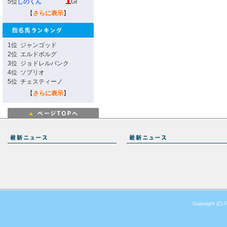
5位
しのくん
GI
【
さらに表示
】
1位
ジャンゴッド
2位
エルドボルグ
3位
ジョドレルバンク
4位
ソブリオ
5位
チェスティーノ
【
さらに表示
】
Copyright (C) 