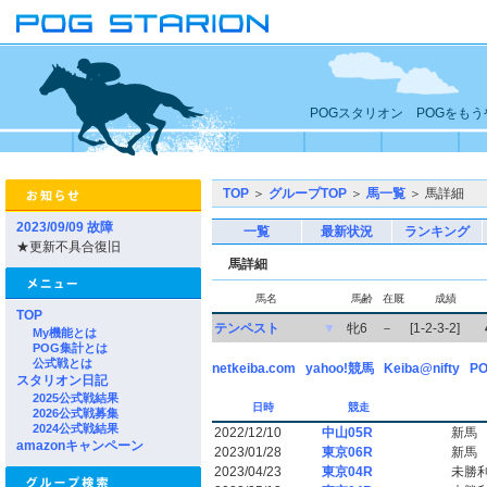
POGスタリオン POGをも
TOP
＞
グループTOP
＞
馬一覧
＞ 馬詳細
2023/09/09 故障
一覧
最新状況
ランキング
★更新不具合復旧
馬詳細
馬名
馬齢
在厩
成績
TOP
テンペスト
▼
牝6
－
[1-2-3-2]
My機能とは
POG集計とは
公式戦とは
netkeiba.com
yahoo!競馬
Keiba@nifty
PO
スタリオン日記
2025公式戦結果
日時
競走
2026公式戦募集
2024公式戦結果
2022/12/10
中山05R
新馬
amazonキャンペーン
2023/01/28
東京06R
新馬
2023/04/23
東京04R
未勝