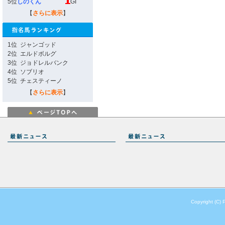
5位
しのくん
GI
【
さらに表示
】
1位
ジャンゴッド
2位
エルドボルグ
3位
ジョドレルバンク
4位
ソブリオ
5位
チェスティーノ
【
さらに表示
】
Copyright (C) 