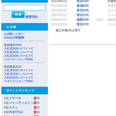
2023/05/13
東京04R
未勝
2023/08/19
新潟06R
未勝
2024/02/18
東京06R
５０
2024/05/18
東京07R
５０
履歴消去
2024/07/07
福島09R
特別
織姫
2024/10/19
東京07R
５０
集計対象外は薄字
公式戦って何？
2026公式戦概要
自由指名2026
入札式2026-ホワイトC
入札式2026-シルバーC
入札式2026-ゴールドC
スタリオンカップ2026
自由指名2025
入札式2025-ホワイトC
入札式2025-シルバーC
入札式2025-ゴールドC
スタリオンカップ2025
1位
リサーチ
GI
2位
ジェンティルトシ
GI
3位
ＨＡＬ
GI
4位
PGOTTA2
GI