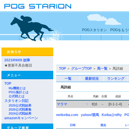
POGスタリオン POGをも
2023/09/09 故障
★更新不具合復旧
TOP
＞
グループTOP
＞
馬一覧
＞ 馬詳細
一覧
最新状況
ランキング
TOP
馬詳細
My機能とは
POG集計とは
公式戦とは
馬名
馬齢
在厩
成績
スタリオン日記
マラマ
▼
牝6
－
[0-1-1-4]
2025公式戦結果
2026公式戦募集
2024公式戦結果
netkeiba.com
yahoo!競馬
Keiba@nifty
PO
amazonキャンペーン
日時
競走
レ