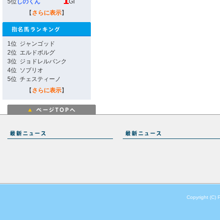
5位
しのくん
GI
【
さらに表示
】
1位
ジャンゴッド
2位
エルドボルグ
3位
ジョドレルバンク
4位
ソブリオ
5位
チェスティーノ
【
さらに表示
】
Copyright (C) 