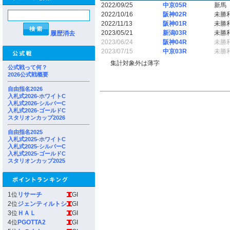
2022/09/25
中京05R
新馬
2022/10/16
阪神02R
未勝
2022/11/13
阪神01R
未勝
2023/05/21
新潟03R
未勝
履歴消去
2023/06/24
阪神04R
未勝
2023/07/15
中京03R
未勝
集計対象外は薄字
公式戦って何？
2026公式戦概要
自由指名2026
入札式2026-ホワイトC
入札式2026-シルバーC
入札式2026-ゴールドC
スタリオンカップ2026
自由指名2025
入札式2025-ホワイトC
入札式2025-シルバーC
入札式2025-ゴールドC
スタリオンカップ2025
1位
リサーチ
GI
2位
ジェンティルトシ
GI
3位
ＨＡＬ
GI
4位
PGOTTA2
GI