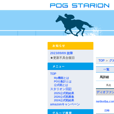
2023/09/09 故障
★更新不具合復旧
TOP
＞
グ
一覧
TOP
馬詳細
My機能とは
POG集計とは
公式戦とは
馬名
スタリオン日記
ディオファ
2025公式戦結果
2026公式戦募集
2024公式戦結果
netkeiba.co
amazonキャンペーン
日時