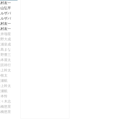
北村友一
松山弘平
ムルザバ
ムルザバ
北村友一
北村友一
坂井瑠星
団野大成
三浦皇成
永島まな
田野豊三
山本屋太
鴨宮祥行
井上幹太
小牧太
廣瀬航
井上幹太
廣瀬航
岩本怜
佐々木志
高橋悠里
高橋悠里