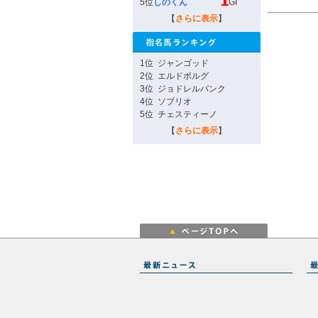
5位
しのくん
GI
【
さらに表示
】
1位
ジャンゴッド
2位
エルドボルグ
3位
ジョドレルバンク
4位
ソブリオ
5位
チェスティーノ
【
さらに表示
】