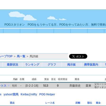
POGスタリオン POGをもうやってる方、POGをやってみたい方、無料で簡
ループTOP
＞
馬一覧
＞ 馬詳細
最新状況
ランキング
グラフ
掲示板
携帯版案内
馬齢
在厩
成績
賞金
直近
収得賞金
厩舎
父モーリ
ントス
▼
牡6
－
[0-2-2-18]
513
0
斉藤崇史
栗東
母ディオ
m
yahoo!競馬
Keiba@nifty
POG Helper
競走
レース名
距離
順位
賞金