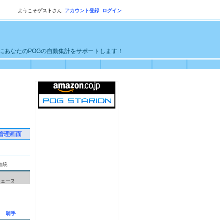
ようこそ
ゲスト
さん
アカウント登録
ログイン
単にあなたのPOGの自動集計をサポートします！
管理画面
血統
ス
ジェーヌ
騎手