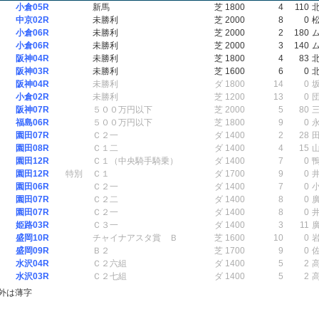
小倉05R
新馬
芝 1800
4
110
中京02R
未勝利
芝 2000
8
0
小倉06R
未勝利
芝 2000
2
180
小倉06R
未勝利
芝 2000
3
140
阪神04R
未勝利
芝 1800
4
83
阪神03R
未勝利
芝 1600
6
0
阪神04R
未勝利
ダ 1800
14
0
小倉02R
未勝利
芝 1200
13
0
阪神07R
５００万円以下
芝 2000
5
80
福島06R
５００万円以下
芝 1800
9
0
園田07R
Ｃ２一
ダ 1400
2
28
園田08R
Ｃ１二
ダ 1400
4
15
園田12R
Ｃ１（中央騎手騎乗）
ダ 1400
7
0
園田12R
特別
Ｃ１
ダ 1700
9
0
園田06R
Ｃ２一
ダ 1400
7
0
園田07R
Ｃ２二
ダ 1400
8
0
園田07R
Ｃ２一
ダ 1400
8
0
姫路03R
Ｃ３一
ダ 1400
3
11
盛岡10R
チャイナアスタ賞 Ｂ
芝 1600
10
0
盛岡09R
Ｂ２
芝 1700
9
0
水沢04R
Ｃ２六組
ダ 1400
5
2
水沢03R
Ｃ２七組
ダ 1400
5
2
外は薄字