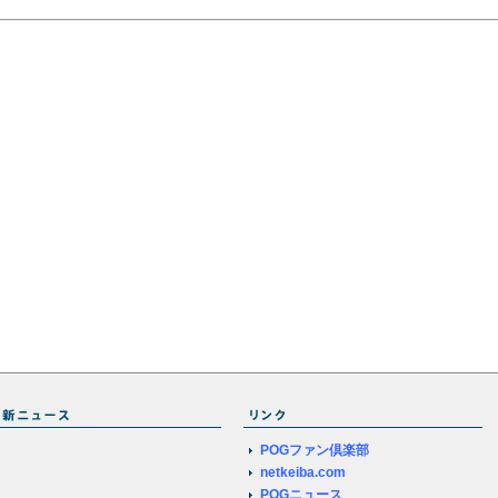
POGファン倶楽部
netkeiba.com
POGニュース