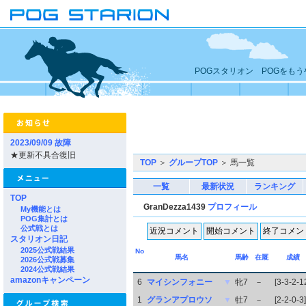
POGスタリオン POGをも
2023/09/09 故障
★更新不具合復旧
TOP
＞
グループTOP
＞ 馬一覧
一覧
最新状況
ランキング
TOP
GranDezza1439
プロフィール
My機能とは
POG集計とは
公式戦とは
スタリオン日記
2025公式戦結果
No
馬名
馬齢
在厩
成績
2026公式戦募集
2024公式戦結果
amazonキャンペーン
6
マイシンフォニー
▼
牝7
－
[3-3-2-1
1
グランアプロウソ
▼
牡7
－
[2-2-0-3]