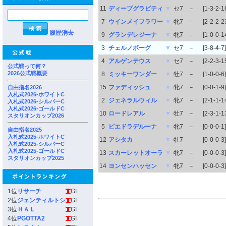
11
ディープグラビティ
▼
セ7
－
[1-3-2-1
7
ウインメイフラワー
▼
牝7
－
[2-2-2-2
履歴消去
9
グランデレジーナ
▼
牝7
－
[1-0-0-1
3
チェルノボーグ
▼
セ7
－
[3-8-4-7]
4
アルゲンテウス
▼
セ7
－
[2-2-3-1
公式戦って何？
2026公式戦概要
8
ミッキーワンダー
▼
牡7
－
[1-0-0-6]
15
ファディッシュ
▼
牝7
－
[0-0-1-9]
自由指名2026
入札式2026-ホワイトC
2
ジェネラルウィル
▼
牝7
－
[2-1-1-1
入札式2026-シルバーC
入札式2026-ゴールドC
10
ロードレアル
▼
牡7
－
[2-3-1-1
スタリオンカップ2026
5
ピエドラデルーナ
▼
牝7
－
[0-0-0-1]
自由指名2025
入札式2025-ホワイトC
12
アシタカ
▼
牡7
－
[0-0-0-3]
入札式2025-シルバーC
入札式2025-ゴールドC
13
スカーレットオーラ
▼
牝7
－
[0-0-0-3]
スタリオンカップ2025
14
ヨンセンハッセン
▼
牝7
－
[0-0-0-3]
1位
リサーチ
GI
2位
ジェンティルトシ
GI
3位
ＨＡＬ
GI
4位
PGOTTA2
GI