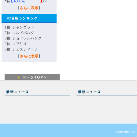
5位
しのくん
GI
【
さらに表示
】
1位
ジャンゴッド
2位
エルドボルグ
3位
ジョドレルバンク
4位
ソブリオ
5位
チェスティーノ
【
さらに表示
】
Copyright (C) 