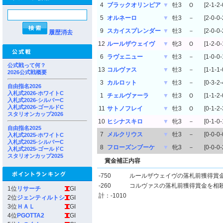
4
ブラックオリンピア
▼
牡3
Ｏ
[2-1-2-
5
オルネーロ
▼
牡3
－
[2-0-0-
9
スカイスプレンダー
▼
牡3
－
[2-0-0-
履歴消去
12
ルールザウェイヴ
▼
牝3
Ｏ
[1-2-0-
6
ラヴェニュー
▼
牡3
－
[1-0-0-
公式戦って何？
13
コルヴァス
▼
牡3
－
[1-1-1-
2026公式戦概要
3
カルロット
▼
牡3
－
[0-3-2-
自由指名2026
入札式2026-ホワイトC
1
チェルヴァーラ
▼
牡3
Ｏ
[1-1-2-
入札式2026-シルバーC
入札式2026-ゴールドC
11
サトノフレイ
▼
牡3
Ｏ
[0-1-2-
スタリオンカップ2026
10
ヒシナスキロ
▼
牝3
－
[0-1-0-
自由指名2025
7
メルクリウス
▼
牡3
－
[0-0-0-
入札式2025-ホワイトC
入札式2025-シルバーC
8
フローズンブーケ
▼
牝3
－
[0-0-0-
入札式2025-ゴールドC
スタリオンカップ2025
賞金補正内容
-750
ルールザウェイヴの落札前獲得賞
-260
コルヴァスの落札前獲得賞金を相
1位
リサーチ
GI
計：-1010
2位
ジェンティルトシ
GI
3位
ＨＡＬ
GI
4位
PGOTTA2
GI