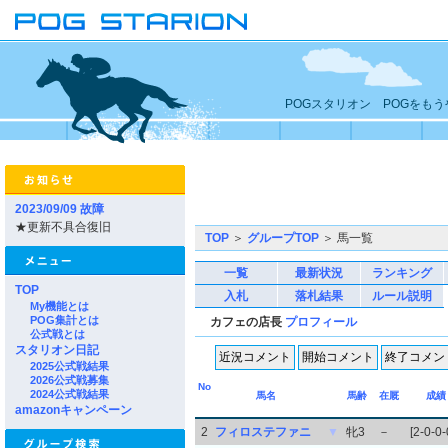
POGスタリオン POGをも
2023/09/09 故障
★更新不具合復旧
TOP
＞
グループTOP
＞ 馬一覧
一覧
最新状況
ランキング
TOP
入札
落札結果
ルール説明
My機能とは
POG集計とは
カフェの店長
プロフィール
公式戦とは
スタリオン日記
2025公式戦結果
2026公式戦募集
No
2024公式戦結果
馬名
馬齢
在厩
成績
amazonキャンペーン
2
フィロステファニ
▼
牝3
－
[2-0-0-