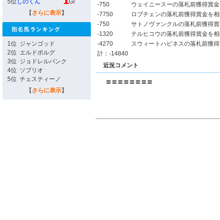
5位
しのくん
GI
-750
ウェイニースーの落札前獲得賞金
【
さらに表示
】
-7750
ロブチェンの落札前獲得賞金を相
-750
サトノヴァンクルの落札前獲得賞
-1320
テルヒコウの落札前獲得賞金を相
1位
ジャンゴッド
-4270
スウィートハピネスの落札前獲得
2位
エルドボルグ
計：-14840
3位
ジョドレルバンク
近況コメント
4位
ソブリオ
5位
チェスティーノ
〓〓〓〓〓〓〓〓
【
さらに表示
】