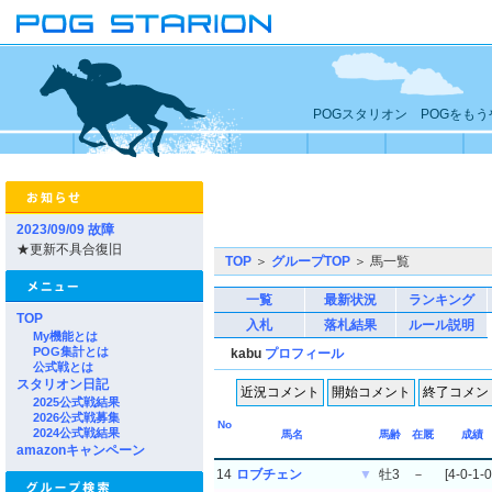
POGスタリオン POGをも
2023/09/09 故障
★更新不具合復旧
TOP
＞
グループTOP
＞ 馬一覧
一覧
最新状況
ランキング
TOP
入札
落札結果
ルール説明
My機能とは
POG集計とは
kabu
プロフィール
公式戦とは
スタリオン日記
2025公式戦結果
2026公式戦募集
No
2024公式戦結果
馬名
馬齢
在厩
成績
amazonキャンペーン
14
ロブチェン
▼
牡3
－
[4-0-1-0