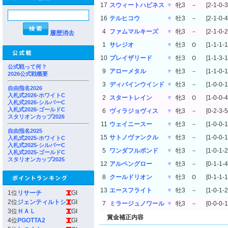
17
スウィートハピネス
▼
牝3
－
[2-1-0-3
16
テルヒコウ
▼
牡3
－
[2-1-0-4
4
ファムマルキーズ
▼
牝3
－
[2-1-0-2
履歴消去
1
サレジオ
▼
牡3
Ｏ
[1-1-1-1
10
プレイザリード
▼
牡3
Ｏ
[1-1-3-1
公式戦って何？
9
アローメタル
▼
牡3
－
[1-1-0-1
2026公式戦概要
3
ディバインウインド
▼
牡3
－
[1-0-0-1
自由指名2026
入札式2026-ホワイトC
2
スタートレイン
▼
牝3
Ｏ
[1-0-0-4
入札式2026-シルバーC
入札式2026-ゴールドC
6
ヴィラジョヴィス
▼
牝3
－
[0-2-3-5
スタリオンカップ2026
11
ウェイニースー
▼
牡3
－
[1-0-0-1
自由指名2025
15
サトノヴァンクル
▼
牡3
－
[1-0-0-1
入札式2025-ホワイトC
入札式2025-シルバーC
5
ワンダフルボンド
▼
牡3
－
[1-0-1-2
入札式2025-ゴールドC
スタリオンカップ2025
12
アルペングロー
▼
牡3
－
[0-1-1-4
8
クールドリオン
▼
牡3
Ｏ
[0-1-1-1
13
エースフライト
▼
牡3
－
[1-0-1-2
1位
リサーチ
GI
2位
ジェンティルトシ
GI
7
ミラージュノワール
▼
牝3
－
[0-0-0-1
3位
ＨＡＬ
GI
賞金補正内容
4位
PGOTTA2
GI