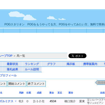
POGスタリオン POGをもうやってる方、POGをやってみたい方、無料で簡
ループTOP
＞ 馬一覧
最新状況
ランキング
グラフ
掲示板
携帯版案内
落札結果
ルール説明
プロフィール
名
馬齢
在厩
成績
賞金
直近
厩舎
血統
父シルバーステ
ズルミナス
▼
牝3
Ｏ
[1-1-2-3]
4534
橋口慎介
栗東
母ジュルビアン