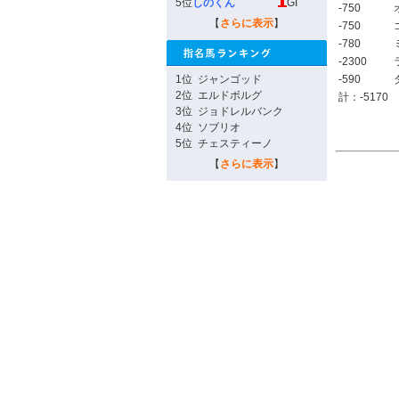
5位
しのくん
GI
-750
【
さらに表示
】
-750
-780
-2300
1位
ジャンゴッド
-590
2位
エルドボルグ
計：-5170
3位
ジョドレルバンク
4位
ソブリオ
5位
チェスティーノ
【
さらに表示
】