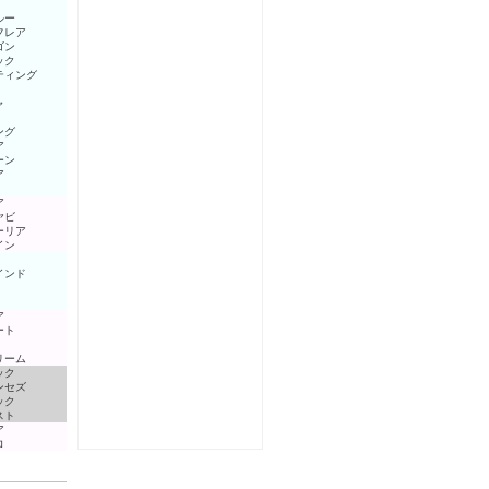
ルー
フレア
ゴン
ック
ティング
ャ
ング
ア
ーン
ア
ア
ヤビ
ーリア
イン
インド
ア
ート
リーム
ック
ンセズ
ック
スト
ア
ロ