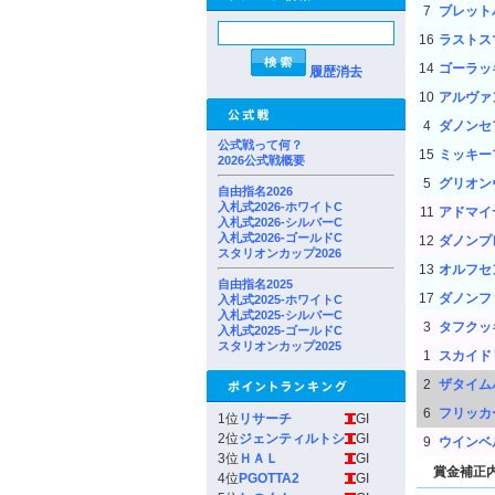
7
ブレット
16
ラストス
14
ゴーラッ
履歴消去
10
アルヴァ
4
ダノンセ
公式戦って何？
15
ミッキー
2026公式戦概要
5
グリオン
自由指名2026
入札式2026-ホワイトC
11
アドマイ
入札式2026-シルバーC
入札式2026-ゴールドC
12
ダノンプ
スタリオンカップ2026
13
オルフセ
自由指名2025
17
ダノンフ
入札式2025-ホワイトC
入札式2025-シルバーC
3
タフクッ
入札式2025-ゴールドC
スタリオンカップ2025
1
スカイド
2
ザタイム
6
フリッカ
1位
リサーチ
GI
2位
ジェンティルトシ
GI
9
ウインベ
3位
ＨＡＬ
GI
賞金補正
4位
PGOTTA2
GI