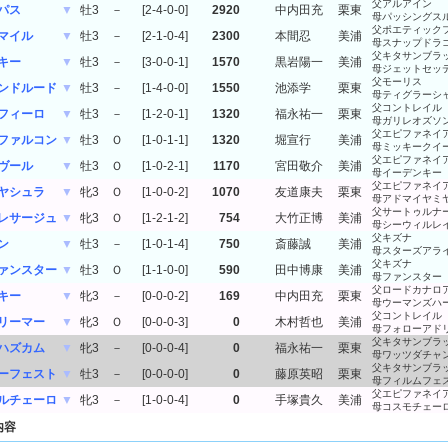
父アルアイン
パス
▼
牡3
－
[2-4-0-0]
2920
中内田充
栗東
母パッシングス
父ポエティック
マイル
▼
牡3
－
[2-1-0-4]
2300
本間忍
美浦
母スナップドラ
父キタサンブラ
キー
▼
牡3
－
[3-0-0-1]
1570
黒岩陽一
美浦
母ジェットセッ
父モーリス
ンドルード
▼
牡3
－
[1-4-0-0]
1550
池添学
栗東
母ティグラーシ
父コントレイル
フィーロ
▼
牡3
－
[1-2-0-1]
1320
福永祐一
栗東
母ガリレオズソ
父エピファネイ
ファルコン
▼
牡3
Ｏ
[1-0-1-1]
1320
堀宣行
美浦
母ミッキークイ
父エピファネイ
ヴール
▼
牡3
Ｏ
[1-0-2-1]
1170
宮田敬介
美浦
母イーデンキー
父エピファネイ
ヤシュラ
▼
牝3
Ｏ
[1-0-0-2]
1070
友道康夫
栗東
母アドマイヤミ
父サートゥルナ
レサージュ
▼
牝3
Ｏ
[1-2-1-2]
754
大竹正博
美浦
母シーウィルレ
父キズナ
ン
▼
牡3
－
[1-0-1-4]
750
斎藤誠
美浦
母スターズアラ
父キズナ
ァンスター
▼
牡3
Ｏ
[1-1-0-0]
590
田中博康
美浦
母ファンスター
父ロードカナロ
キー
▼
牝3
－
[0-0-0-2]
169
中内田充
栗東
母ウーマンズハ
父コントレイル
リーマー
▼
牝3
Ｏ
[0-0-0-3]
0
木村哲也
美浦
母フォローアド
父キタサンブラ
ハズカム
▼
牝3
－
[0-0-0-4]
0
福永祐一
栗東
母ワッツダチャ
父キタサンブラ
ーフェスト
▼
牡3
－
[0-0-0-0]
0
藤原英昭
栗東
母フィルムフェ
父エピファネイ
ルチェーロ
▼
牝3
－
[1-0-0-4]
0
手塚貴久
美浦
母コスモチェー
内容