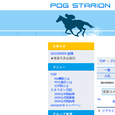
2023/09/09 故障
★更新不具合復旧
TOP
＞
グ
一覧
TOP
入札
My機能とは
POG集計とは
destinies
公式戦とは
スタリオン日記
2025公式戦結果
2026公式戦募集
No
2024公式戦結果
馬
amazonキャンペーン
8
リアライ