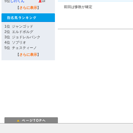
5位
しのくん
GI
前回は惨敗が確定
【
さらに表示
】
1位
ジャンゴッド
2位
エルドボルグ
3位
ジョドレルバンク
4位
ソブリオ
5位
チェスティーノ
【
さらに表示
】