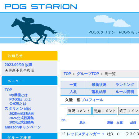
POGスタリオン POGをも
2023/09/09 故障
★更新不具合復旧
TOP
＞
グループTOP
＞ 馬一覧
一覧
最新状況
ランキング
TOP
入札
落札結果
ルール説明
My機能とは
POG集計とは
久隆 裕
プロフィール
公式戦とは
スタリオン日記
2025公式戦結果
2026公式戦募集
No
2024公式戦結果
馬名
馬齢
在厩
成績
amazonキャンペーン
12
レッドスティンガー
▼
牡3
Ｏ
[2-3-0-3