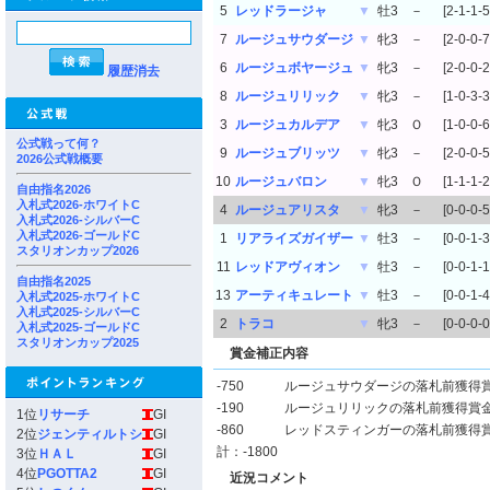
5
レッドラージャ
▼
牡3
－
[2-1-1-5
7
ルージュサウダージ
▼
牝3
－
[2-0-0-7
6
ルージュボヤージュ
▼
牝3
－
[2-0-0-2
履歴消去
8
ルージュリリック
▼
牝3
－
[1-0-3-3
3
ルージュカルデア
▼
牝3
Ｏ
[1-0-0-6
公式戦って何？
9
ルージュブリッツ
▼
牝3
－
[2-0-0-5
2026公式戦概要
10
ルージュバロン
▼
牝3
Ｏ
[1-1-1-2
自由指名2026
入札式2026-ホワイトC
4
ルージュアリスタ
▼
牝3
－
[0-0-0-5
入札式2026-シルバーC
入札式2026-ゴールドC
1
リアライズガイザー
▼
牡3
－
[0-0-1-3
スタリオンカップ2026
11
レッドアヴィオン
▼
牡3
－
[0-0-1-1
自由指名2025
13
アーティキュレート
▼
牡3
－
[0-0-1-4
入札式2025-ホワイトC
入札式2025-シルバーC
2
トラコ
▼
牝3
－
[0-0-0-0
入札式2025-ゴールドC
スタリオンカップ2025
賞金補正内容
-750
ルージュサウダージの落札前獲得
-190
ルージュリリックの落札前獲得賞
1位
リサーチ
GI
-860
レッドスティンガーの落札前獲得
2位
ジェンティルトシ
GI
計：-1800
3位
ＨＡＬ
GI
4位
PGOTTA2
GI
近況コメント