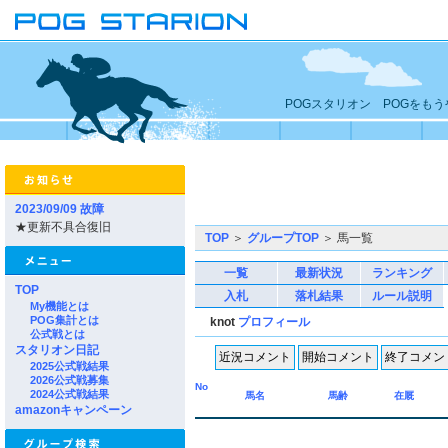
POGスタリオン POGをも
2023/09/09 故障
★更新不具合復旧
TOP
＞
グループTOP
＞ 馬一覧
一覧
最新状況
ランキング
TOP
入札
落札結果
ルール説明
My機能とは
POG集計とは
knot
プロフィール
公式戦とは
スタリオン日記
2025公式戦結果
2026公式戦募集
No
2024公式戦結果
馬名
馬齢
在厩
amazonキャンペーン