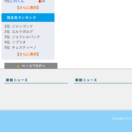
5位
しのくん
GI
【
さらに表示
】
1位
ジャンゴッド
2位
エルドボルグ
3位
ジョドレルバンク
4位
ソブリオ
5位
チェスティーノ
【
さらに表示
】
Copyright (C) 