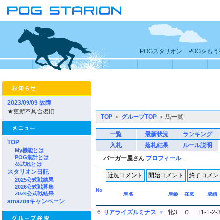
POGスタリオン POGをも
2023/09/09 故障
★更新不具合復旧
TOP
＞
グループTOP
＞ 馬一覧
一覧
最新状況
ランキング
TOP
入札
落札結果
ルール説明
My機能とは
POG集計とは
バーガー屋さん
プロフィール
公式戦とは
スタリオン日記
2025公式戦結果
2026公式戦募集
No
2024公式戦結果
馬名
馬齢
在厩
成績
amazonキャンペーン
6
リアライズルミナス
▼
牝3
Ｏ
[1-1-2-3