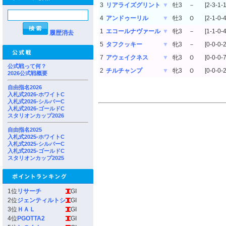
3
リアライズグリント
▼
牡3
－
[2-3-1-1
4
アンドゥーリル
▼
牡3
Ｏ
[2-1-0-4
1
エコールナヴァール
▼
牝3
－
[1-1-0-4
履歴消去
5
タフクッキー
▼
牝3
－
[0-0-0-2
7
アウェイクネス
▼
牝3
Ｏ
[0-0-0-7
公式戦って何？
2
チルチャンプ
▼
牝3
Ｏ
[0-0-0-2
2026公式戦概要
自由指名2026
入札式2026-ホワイトC
入札式2026-シルバーC
入札式2026-ゴールドC
スタリオンカップ2026
自由指名2025
入札式2025-ホワイトC
入札式2025-シルバーC
入札式2025-ゴールドC
スタリオンカップ2025
1位
リサーチ
GI
2位
ジェンティルトシ
GI
3位
ＨＡＬ
GI
4位
PGOTTA2
GI