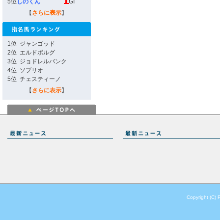
5位
しのくん
GI
【
さらに表示
】
1位
ジャンゴッド
2位
エルドボルグ
3位
ジョドレルバンク
4位
ソブリオ
5位
チェスティーノ
【
さらに表示
】
Copyright (C) 