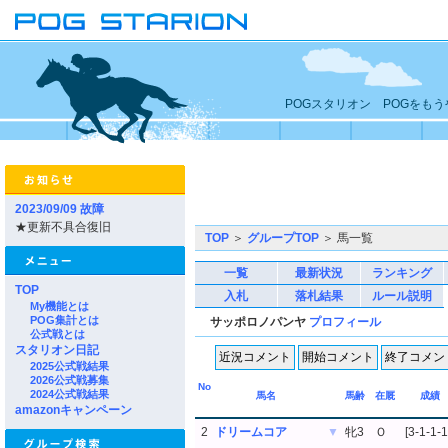
POGスタリオン POGをも
2023/09/09 故障
★更新不具合復旧
TOP
＞
グループTOP
＞ 馬一覧
一覧
最新状況
ランキング
TOP
入札
落札結果
ルール説明
My機能とは
POG集計とは
サッポロノパンヤ
プロフィール
公式戦とは
スタリオン日記
2025公式戦結果
2026公式戦募集
No
2024公式戦結果
馬名
馬齢
在厩
成績
amazonキャンペーン
2
ドリームコア
▼
牝3
Ｏ
[3-1-1-1