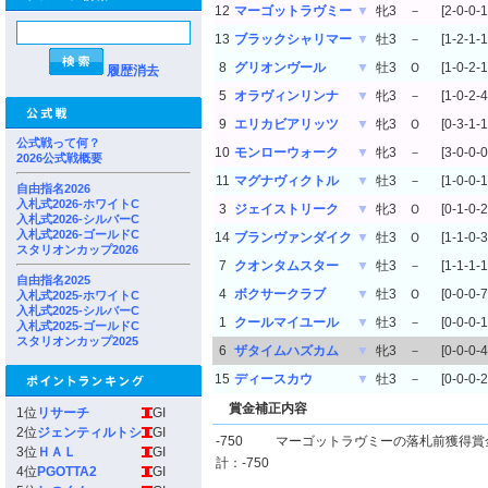
12
マーゴットラヴミー
▼
牝3
－
[2-0-0-1
13
ブラックシャリマー
▼
牡3
－
[1-2-1-1
8
グリオンヴール
▼
牡3
Ｏ
[1-0-2-1
履歴消去
5
オラヴィンリンナ
▼
牝3
－
[1-0-2-4
9
エリカビアリッツ
▼
牝3
Ｏ
[0-3-1-1
公式戦って何？
10
モンローウォーク
▼
牝3
－
[3-0-0-0
2026公式戦概要
11
マグナヴィクトル
▼
牡3
－
[1-0-0-1
自由指名2026
入札式2026-ホワイトC
3
ジェイストリーク
▼
牝3
Ｏ
[0-1-0-2
入札式2026-シルバーC
入札式2026-ゴールドC
14
ブランヴァンダイク
▼
牡3
Ｏ
[1-1-0-3
スタリオンカップ2026
7
クオンタムスター
▼
牡3
－
[1-1-1-1
自由指名2025
4
ボクサークラブ
▼
牡3
Ｏ
[0-0-0-7
入札式2025-ホワイトC
入札式2025-シルバーC
1
クールマイユール
▼
牡3
－
[0-0-0-1
入札式2025-ゴールドC
スタリオンカップ2025
6
ザタイムハズカム
▼
牝3
－
[0-0-0-4
15
ディースカウ
▼
牡3
－
[0-0-0-2
賞金補正内容
1位
リサーチ
GI
2位
ジェンティルトシ
GI
-750
マーゴットラヴミーの落札前獲得賞
3位
ＨＡＬ
GI
計：-750
4位
PGOTTA2
GI