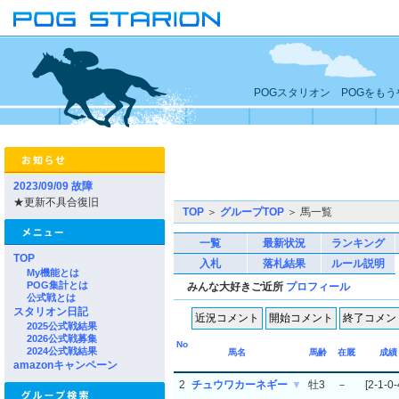
POGスタリオン POGをも
2023/09/09 故障
★更新不具合復旧
TOP
＞
グループTOP
＞ 馬一覧
一覧
最新状況
ランキング
TOP
入札
落札結果
ルール説明
My機能とは
POG集計とは
みんな大好きご近所
プロフィール
公式戦とは
スタリオン日記
2025公式戦結果
2026公式戦募集
No
2024公式戦結果
馬名
馬齢
在厩
成績
amazonキャンペーン
2
チュウワカーネギー
▼
牡3
－
[2-1-0-