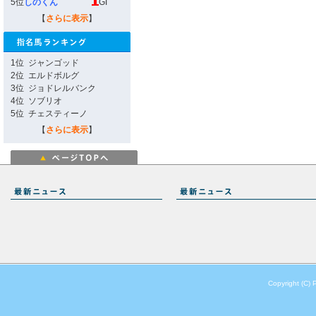
5位
しのくん
GI
【
さらに表示
】
1位
ジャンゴッド
2位
エルドボルグ
3位
ジョドレルバンク
4位
ソブリオ
5位
チェスティーノ
【
さらに表示
】
Copyright (C) 