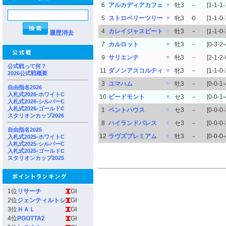
6
アルカディアカフェ
▼
牡3
－
[1-1-1-
5
ストロベリーツリー
▼
牝3
Ｏ
[1-1-0-
4
カレイジャスビート
▼
牡3
－
[1-1-0-
履歴消去
7
カルロット
▼
牡3
－
[0-3-2-
9
サリエンテ
▼
牝3
－
[2-1-2-
公式戦って何？
11
ダノンアスコルティ
▼
牝3
－
[1-1-0-
2026公式戦概要
3
ユマハム
▼
牡3
－
[0-0-1-
自由指名2026
入札式2026-ホワイトC
10
ピードモント
▼
セ3
－
[0-0-1-
入札式2026-シルバーC
入札式2026-ゴールドC
1
ペントハウス
▼
セ3
－
[0-0-0-
スタリオンカップ2026
8
ハイランドパレス
▼
セ3
－
[0-0-0-
自由指名2025
12
ラヴズプレミアム
▼
牡3
－
[0-0-0-
入札式2025-ホワイトC
入札式2025-シルバーC
入札式2025-ゴールドC
スタリオンカップ2025
1位
リサーチ
GI
2位
ジェンティルトシ
GI
3位
ＨＡＬ
GI
4位
PGOTTA2
GI