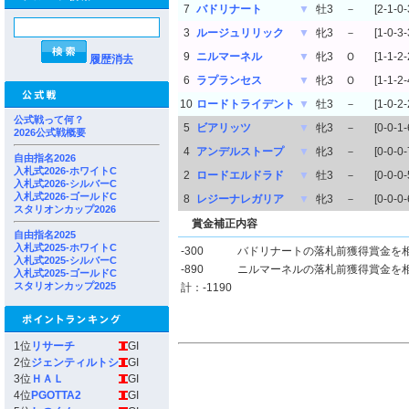
7
バドリナート
▼
牡3
－
[2-1-0-
3
ルージュリリック
▼
牝3
－
[1-0-3-
9
ニルマーネル
▼
牝3
Ｏ
[1-1-2-
履歴消去
6
ラプランセス
▼
牝3
Ｏ
[1-1-2-
10
ロードトライデント
▼
牡3
－
[1-0-2-
公式戦って何？
5
ビアリッツ
▼
牝3
－
[0-0-1-
2026公式戦概要
4
アンデルストープ
▼
牝3
－
[0-0-0-
自由指名2026
入札式2026-ホワイトC
2
ロードエルドラド
▼
牡3
－
[0-0-0-
入札式2026-シルバーC
入札式2026-ゴールドC
8
レジーナレガリア
▼
牝3
－
[0-0-0-
スタリオンカップ2026
賞金補正内容
自由指名2025
入札式2025-ホワイトC
-300
バドリナートの落札前獲得賞金を
入札式2025-シルバーC
-890
ニルマーネルの落札前獲得賞金を
入札式2025-ゴールドC
スタリオンカップ2025
計：-1190
1位
リサーチ
GI
2位
ジェンティルトシ
GI
3位
ＨＡＬ
GI
4位
PGOTTA2
GI