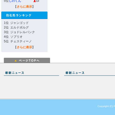
5位
しのくん
GI
【
さらに表示
】
1位
ジャンゴッド
2位
エルドボルグ
3位
ジョドレルバンク
4位
ソブリオ
5位
チェスティーノ
【
さらに表示
】
Copyright (C) 