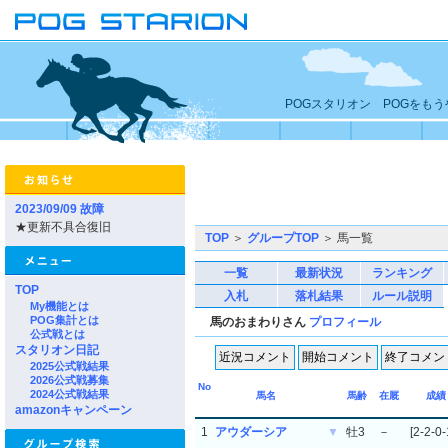
POGスタリオン POGをも
2023/09/09 故障
★更新不具合復旧
TOP
＞
グループTOP
＞ 馬一覧
一覧
最新状況
ランキング
TOP
入札
落札結果
ルール説明
My機能とは
POG集計とは
馬のおまわりさん
プロフィール
公式戦とは
スタリオン日記
2025公式戦結果
2026公式戦募集
No
2024公式戦結果
馬名
馬齢
在厩
成績
amazonキャンペーン
1
アウダーシア
▼
牡3
－
[2-2-0-