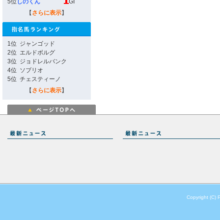
5位
しのくん
GI
【
さらに表示
】
1位
ジャンゴッド
2位
エルドボルグ
3位
ジョドレルバンク
4位
ソブリオ
5位
チェスティーノ
【
さらに表示
】
Copyright (C) 