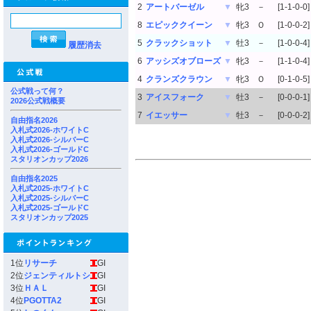
2
アートバーゼル
▼
牝3
－
[1-1-0-0]
8
エピッククイーン
▼
牝3
Ｏ
[1-0-0-2]
5
クラックショット
▼
牡3
－
[1-0-0-4]
履歴消去
6
アッシズオブローズ
▼
牝3
－
[1-1-0-4]
4
クランズクラウン
▼
牝3
Ｏ
[0-1-0-5]
公式戦って何？
3
アイスフォーク
▼
牡3
－
[0-0-0-1]
2026公式戦概要
7
イエッサー
▼
牡3
－
[0-0-0-2]
自由指名2026
入札式2026-ホワイトC
入札式2026-シルバーC
入札式2026-ゴールドC
スタリオンカップ2026
自由指名2025
入札式2025-ホワイトC
入札式2025-シルバーC
入札式2025-ゴールドC
スタリオンカップ2025
1位
リサーチ
GI
2位
ジェンティルトシ
GI
3位
ＨＡＬ
GI
4位
PGOTTA2
GI