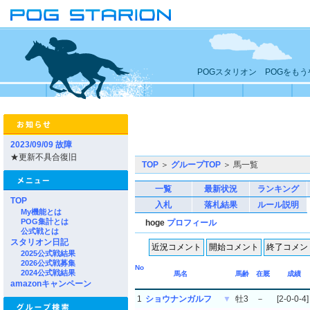
POGスタリオン POGをも
2023/09/09 故障
★更新不具合復旧
TOP
＞
グループTOP
＞ 馬一覧
一覧
最新状況
ランキング
TOP
入札
落札結果
ルール説明
My機能とは
POG集計とは
hoge
プロフィール
公式戦とは
スタリオン日記
2025公式戦結果
2026公式戦募集
No
2024公式戦結果
馬名
馬齢
在厩
成績
amazonキャンペーン
1
ショウナンガルフ
▼
牡3
－
[2-0-0-4]