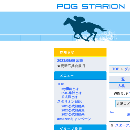
2023/09/09 故障
★更新不具合復旧
TOP
＞
グ
一覧
TOP
入札
My機能とは
POG集計とは
WIN５.９
公式戦とは
スタリオン日記
2025公式戦結果
2026公式戦募集
No
2024公式戦結果
馬
amazonキャンペーン
9
スターア