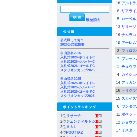
18
アルトラ
8
リアライ
5
ローベル
履歴消去
13
リリージ
19
ナムラコ
公式戦って何？
10
アーレム
2026公式戦概要
3
フィロス
自由指名2026
入札式2026-ホワイトC
7
ブレット
入札式2026-シルバーC
入札式2026-ゴールドC
1
チュウワ
スタリオンカップ2026
4
カイショ
自由指名2025
14
アッカン
入札式2025-ホワイトC
入札式2025-シルバーC
16
トリグラ
入札式2025-ゴールドC
スタリオンカップ2025
15
スカイス
6
ワンダフ
11
ポペット
1位
リサーチ
GI
2位
ジェンティルトシ
GI
12
ショウナ
3位
ＨＡＬ
GI
17
ミスター
4位
PGOTTA2
GI