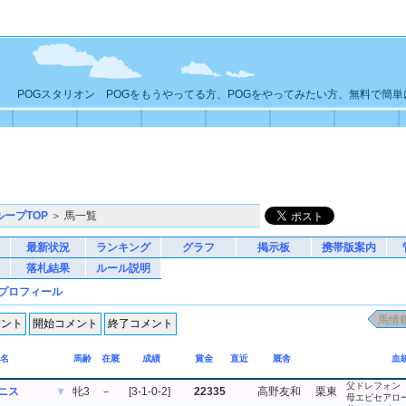
POGスタリオン POGをもうやってる方、POGをやってみたい方、無料で簡
ループTOP
＞ 馬一覧
最新状況
ランキング
グラフ
掲示板
携帯版案内
落札結果
ルール説明
プロフィール
名
馬齢
在厩
成績
賞金
直近
厩舎
血
父ドレフォン
ニス
▼
牝3
－
[3-1-0-2]
22335
高野友和
栗東
母エピセアロ