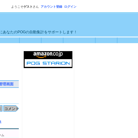
ようこそ
ゲスト
さん
アカウント登録
ログイン
単にあなたのPOGの自動集計をサポートします！
管理画面
統
ーム