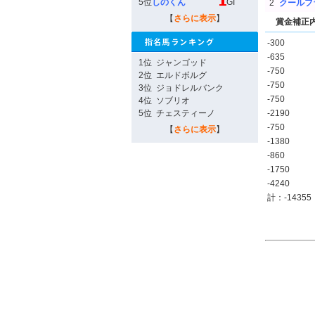
5位
しのくん
GI
2
クールフ
【
さらに表示
】
賞金補正
-300
-635
1位
ジャンゴッド
-750
2位
エルドボルグ
-750
3位
ジョドレルバンク
-750
4位
ソブリオ
5位
チェスティーノ
-2190
-750
【
さらに表示
】
-1380
-860
-1750
-4240
計：-14355