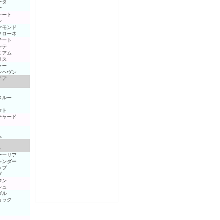
ータ
ナ
テート
ン
ヤモンド
クローネ
テート
ンテ
ミアム
リス
ャー
ンヘヴン
イア
スルー
ウト
チャード
ム
ト
ナーリア
レンダー
ップ
ブ
ウン
シュ
ヴル
ョック