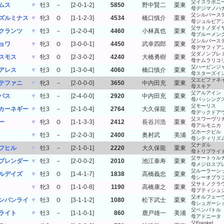
父イスラボニ
ムス
▼
牡3
－
[2-0-1-2]
5850
野中賢二
栗東
母デジマノハ
父シルバース
ズルミナス
▼
牝3
Ｏ
[1-1-2-3]
4534
橋口慎介
栗東
母ジュルビア
父サトノダイ
クランツ
▼
牡3
－
[1-2-0-4]
4460
小林真也
栗東
母ブルーメン
父シルバース
ョワ
▼
牝3
Ｏ
[3-0-0-1]
4450
武幸四郎
栗東
母デサフィア
父ダノンプレ
スモス
▼
牝3
Ｏ
[2-3-0-2]
4240
大橋勇樹
栗東
母ナムラリコ
父ハービンジ
アレス
▼
牡3
Ｏ
[1-3-0-4]
4060
橋口慎介
栗東
母スターズイ
父エピファネ
テファニ
▼
牝3
－
[2-0-0-0]
3650
中内田充
栗東
母スキア
父アルアイン
パス
▼
牡3
－
[2-4-0-0]
2920
中内田充
栗東
母パッシング
父モーリス
カーネギー
▼
牡3
－
[2-1-0-4]
2764
大久保龍
栗東
母デックドア
父スワーヴリ
ー
▼
牝3
Ｏ
[1-1-3-3]
2412
長谷川浩
栗東
母アルモニカ
父ホークビル
▼
牡3
－
[2-2-0-3]
2400
奥村武
美浦
母シティリズ
父ナダル
フヒル
▼
牡3
－
[2-1-0-1]
2220
大久保龍
栗東
母トリプライ
父サートゥル
プレンダー
▼
牡3
－
[2-0-0-2]
2010
池江泰寿
栗東
母メジロスプ
父ルーラーシ
ルデイズ
▼
牡3
Ｏ
[1-4-1-7]
1838
高橋義忠
栗東
母シーオブラ
父サトノクラ
▼
牝3
Ｏ
[1-1-0-8]
1190
高橋康之
栗東
母プティシュ
父オルフェー
ンバンライ
▼
牡3
Ｏ
[3-1-1-2]
1080
松下武士
栗東
母シュガーシ
父ベンバトル
ライト
▼
牡3
－
[1-1-0-1]
860
鹿戸雄一
美浦
母アドニータ
父Frankel