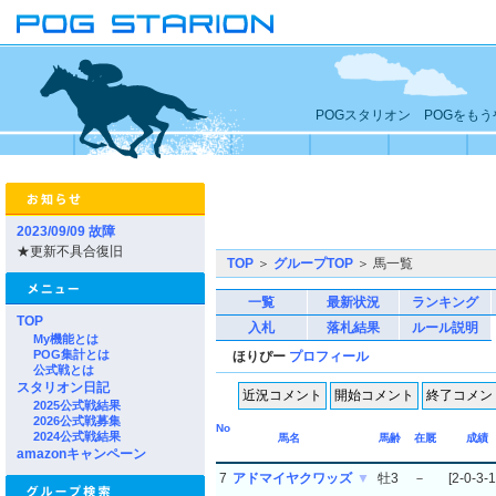
POGスタリオン POGをも
2023/09/09 故障
★更新不具合復旧
TOP
＞
グループTOP
＞ 馬一覧
一覧
最新状況
ランキング
TOP
入札
落札結果
ルール説明
My機能とは
POG集計とは
ほりぴー
プロフィール
公式戦とは
スタリオン日記
2025公式戦結果
2026公式戦募集
No
2024公式戦結果
馬名
馬齢
在厩
成績
amazonキャンペーン
7
アドマイヤクワッズ
▼
牡3
－
[2-0-3-1