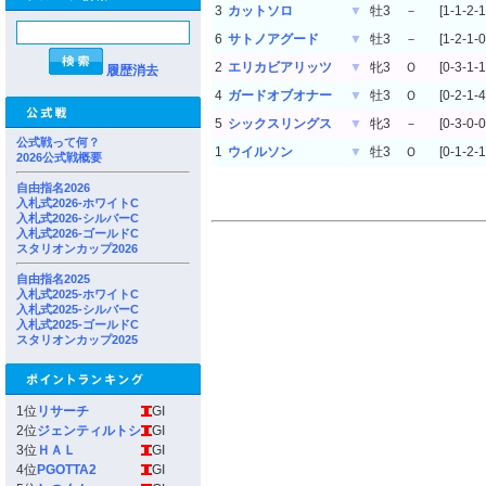
3
カットソロ
▼
牡3
－
[1-1-2-1
6
サトノアグード
▼
牡3
－
[1-2-1-0
2
エリカビアリッツ
▼
牝3
Ｏ
[0-3-1-1
履歴消去
4
ガードオブオナー
▼
牡3
Ｏ
[0-2-1-4
5
シックスリングス
▼
牝3
－
[0-3-0-0
公式戦って何？
1
ウイルソン
▼
牡3
Ｏ
[0-1-2-1
2026公式戦概要
自由指名2026
入札式2026-ホワイトC
入札式2026-シルバーC
入札式2026-ゴールドC
スタリオンカップ2026
自由指名2025
入札式2025-ホワイトC
入札式2025-シルバーC
入札式2025-ゴールドC
スタリオンカップ2025
1位
リサーチ
GI
2位
ジェンティルトシ
GI
3位
ＨＡＬ
GI
4位
PGOTTA2
GI