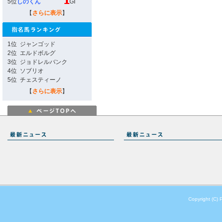
5位
しのくん
GI
【
さらに表示
】
1位
ジャンゴッド
2位
エルドボルグ
3位
ジョドレルバンク
4位
ソブリオ
5位
チェスティーノ
【
さらに表示
】
Copyright (C) 