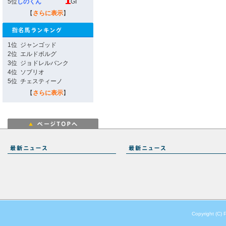
5位
しのくん
GI
【
さらに表示
】
1位
ジャンゴッド
2位
エルドボルグ
3位
ジョドレルバンク
4位
ソブリオ
5位
チェスティーノ
【
さらに表示
】
Copyright (C) 