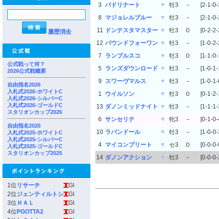
3
バドリナート
▼
牡3
－
[2-1-0-
8
マジョレルブルー
▼
牡3
－
[2-1-0-
11
ドンテスタマスター
▼
牡3
Ｏ
[0-2-2-
履歴消去
12
パウンドフォーワン
▼
牡3
－
[1-0-2-
7
ランブルスコ
▼
牡3
Ｏ
[1-1-0-
公式戦って何？
5
ランズダウンロード
▼
牡3
－
[1-0-1-
2026公式戦概要
9
スワーヴマルス
▼
牡3
－
[1-0-1-
自由指名2026
入札式2026-ホワイトC
1
ウイルソン
▼
牡3
Ｏ
[0-1-2-
入札式2026-シルバーC
入札式2026-ゴールドC
13
ダノンミッドナイト
▼
牡3
－
[1-1-1-
スタリオンカップ2026
6
サンセリテ
▼
牝3
－
[0-1-0-
自由指名2025
10
ラパンドール
▼
牡3
－
[1-0-0-
入札式2025-ホワイトC
入札式2025-シルバーC
4
マイコンプリート
▼
セ3
Ｏ
[0-0-0-
入札式2025-ゴールドC
スタリオンカップ2025
14
ダノンアクション
▼
牡3
－
[0-0-0-
1位
リサーチ
GI
2位
ジェンティルトシ
GI
3位
ＨＡＬ
GI
4位
PGOTTA2
GI