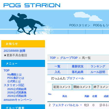
POGスタリオン POGをも
2023/09/09 故障
★更新不具合復旧
TOP
＞
グループTOP
＞ 馬一覧
一覧
最新状況
ランキング
TOP
入札
落札結果
ルール説明
My機能とは
POG集計とは
だっふんた
プロフィール
公式戦とは
スタリオン日記
2025公式戦結果
2026公式戦募集
No
2024公式戦結果
馬名
馬齢
在厩
成績
amazonキャンペーン
2
フェスティバルヒル
▼
牝3
Ｏ
[2-0-1-