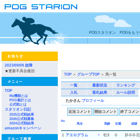
POGスタリオン POGをも
2023/09/09 故障
★更新不具合復旧
TOP
＞
グループTOP
＞ 馬一覧
一覧
最新状況
ランキング
TOP
入札
落札結果
ルール説明
My機能とは
POG集計とは
たかさん
プロフィール
公式戦とは
スタリオン日記
2025公式戦結果
2026公式戦募集
No
2024公式戦結果
馬名
馬齢
在厩
成績
amazonキャンペーン
1
アエログラム
▼
牡3
Ｏ
[0-0-0-2]