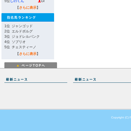
5位
しのくん
GI
【
さらに表示
】
1位
ジャンゴッド
2位
エルドボルグ
3位
ジョドレルバンク
4位
ソブリオ
5位
チェスティーノ
【
さらに表示
】
Copyright (C) 