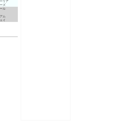
ーリア
ーズ
ール
アム
ェイ