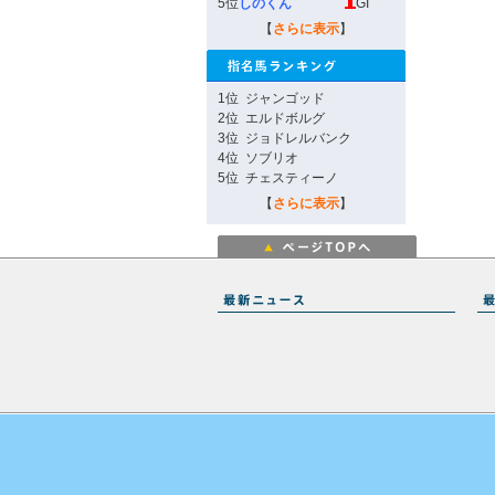
5位
しのくん
GI
【
さらに表示
】
1位
ジャンゴッド
2位
エルドボルグ
3位
ジョドレルバンク
4位
ソブリオ
5位
チェスティーノ
【
さらに表示
】