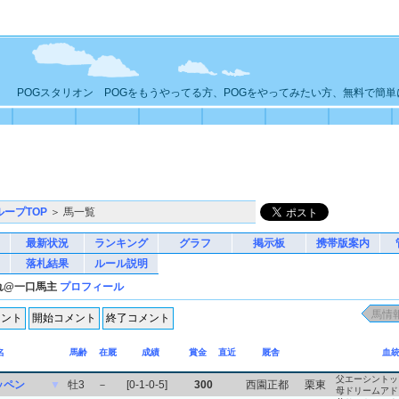
POGスタリオン POGをもうやってる方、POGをやってみたい方、無料で簡
ループTOP
＞ 馬一覧
最新状況
ランキング
グラフ
掲示板
携帯版案内
落札結果
ルール説明
れ@一口馬主
プロフィール
名
馬齢
在厩
成績
賞金
直近
厩舎
血
父エーシントッ
ッペン
▼
牡3
－
[0-1-0-5]
300
西園正都
栗東
母ドリームアド