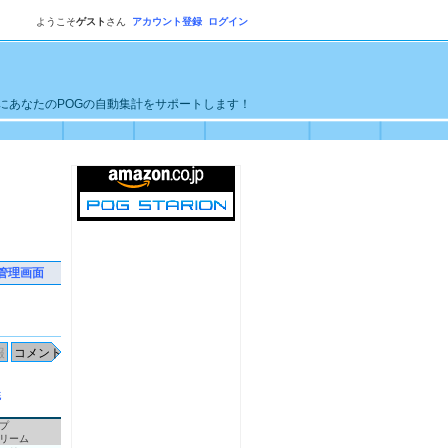
ようこそ
ゲスト
さん
アカウント登録
ログイン
単にあなたのPOGの自動集計をサポートします！
管理画面
統
プ
リーム