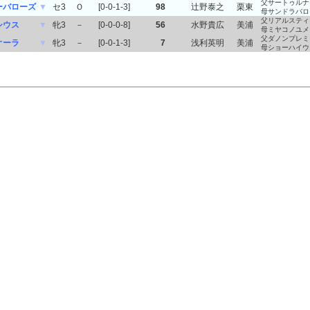
父サートゥルナ
ーバローズ
▼
セ3
Ｏ
[0-0-1-3]
98
辻野泰之
栗東
母サンドラバロ
父リアルスティ
シウス
▼
牝3
－
[0-0-0-8]
56
水野貴広
美浦
母ミヤコノユメ
父ダノンプレミ
オーラ
▼
牝3
－
[0-0-1-3]
7
浅利英明
美浦
母ショーハイウ