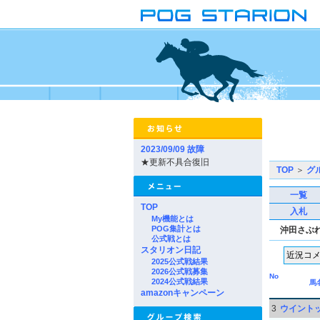
2023/09/09 故障
★更新不具合復旧
TOP
＞
グ
一覧
TOP
入札
My機能とは
POG集計とは
沖田さぶ
公式戦とは
スタリオン日記
2025公式戦結果
2026公式戦募集
No
2024公式戦結果
馬
amazonキャンペーン
3
ウイント