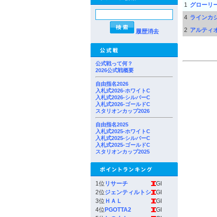
1
グローリ
4
ラインカ
2
アルティ
履歴消去
公式戦って何？
2026公式戦概要
自由指名2026
入札式2026-ホワイトC
入札式2026-シルバーC
入札式2026-ゴールドC
スタリオンカップ2026
自由指名2025
入札式2025-ホワイトC
入札式2025-シルバーC
入札式2025-ゴールドC
スタリオンカップ2025
1位
リサーチ
GI
2位
ジェンティルトシ
GI
3位
ＨＡＬ
GI
4位
PGOTTA2
GI