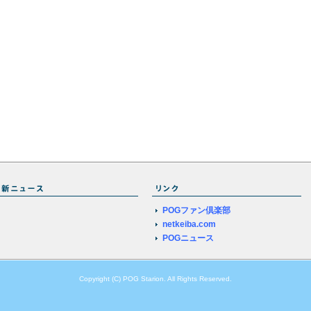
POGファン倶楽部
netkeiba.com
POGニュース
Copyright (C) POG Starion. All Rights Reserved.