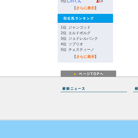
5位
しのくん
GI
【
さらに表示
】
1位
ジャンゴッド
2位
エルドボルグ
3位
ジョドレルバンク
4位
ソブリオ
5位
チェスティーノ
【
さらに表示
】