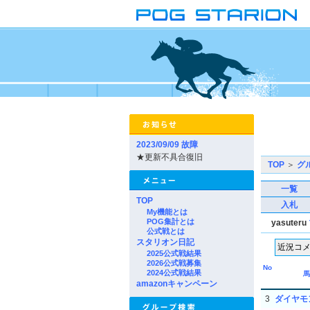
2023/09/09 故障
★更新不具合復旧
TOP
＞
グ
一覧
TOP
入札
My機能とは
POG集計とは
yasuteru
公式戦とは
スタリオン日記
2025公式戦結果
2026公式戦募集
No
2024公式戦結果
馬
amazonキャンペーン
3
ダイヤモ