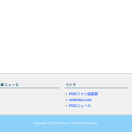
POGファン倶楽部
netkeiba.com
POGニュース
Copyright (C) POG Starion. All Rights Reserved.