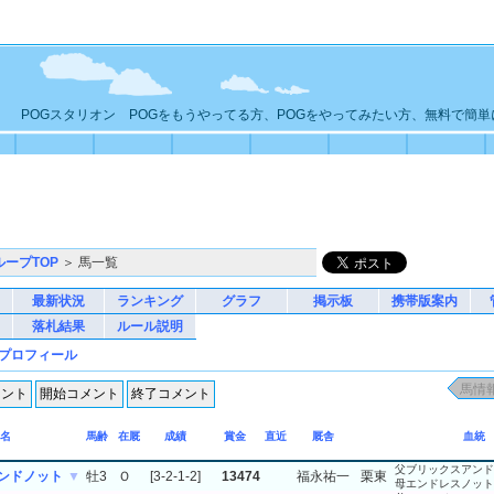
POGスタリオン POGをもうやってる方、POGをやってみたい方、無料で簡
ループTOP
＞ 馬一覧
最新状況
ランキング
グラフ
掲示板
携帯版案内
落札結果
ルール説明
プロフィール
名
馬齢
在厩
成績
賞金
直近
厩舎
血統
父ブリックスアンド
ンドノット
▼
牡3
Ｏ
[3-2-1-2]
13474
福永祐一
栗東
母エンドレスノット