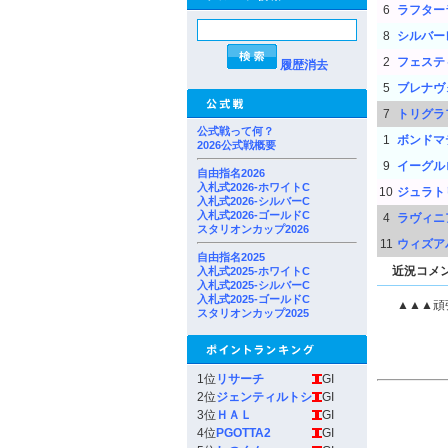
6
ラフター
8
シルバー
2
フェステ
履歴消去
5
ブレナヴ
7
トリグラ
公式戦って何？
1
ボンドマ
2026公式戦概要
9
イーグル
自由指名2026
入札式2026-ホワイトC
10
ジュラト
入札式2026-シルバーC
入札式2026-ゴールドC
4
ラヴィニ
スタリオンカップ2026
11
ウィズア
自由指名2025
近況コメ
入札式2025-ホワイトC
入札式2025-シルバーC
入札式2025-ゴールドC
▲▲▲頑
スタリオンカップ2025
1位
リサーチ
GI
2位
ジェンティルトシ
GI
3位
ＨＡＬ
GI
4位
PGOTTA2
GI