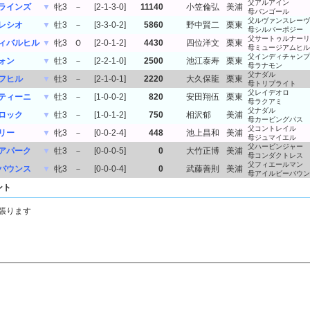
父アルアイン
ラインズ
▼
牝3
－
[2-1-3-0]
11140
小笠倫弘
美浦
母バンゴール
父ルヴァンスレーヴ
レシオ
▼
牡3
－
[3-3-0-2]
5860
野中賢二
栗東
母シルバーポジー
父サートゥルナーリ
ィバルヒル
▼
牝3
Ｏ
[2-0-1-2]
4430
四位洋文
栗東
母ミュージアムヒル
父インディチャンプ
ォン
▼
牡3
－
[2-2-1-0]
2500
池江泰寿
栗東
母ラナモン
父ナダル
フヒル
▼
牡3
－
[2-1-0-1]
2220
大久保龍
栗東
母トリプライト
父レイデオロ
ティーニ
▼
牡3
－
[1-0-0-2]
820
安田翔伍
栗東
母ラクアミ
父ナダル
ロック
▼
牡3
－
[1-0-1-2]
750
相沢郁
美浦
母カービングパス
父コントレイル
リー
▼
牝3
－
[0-0-2-4]
448
池上昌和
美浦
母ジュマイエル
父ハービンジャー
アパーク
▼
牡3
－
[0-0-0-5]
0
大竹正博
美浦
母コンダクトレス
父フィエールマン
バウンス
▼
牝3
－
[0-0-0-4]
0
武藤善則
美浦
母アイルビーバウン
ント
張ります