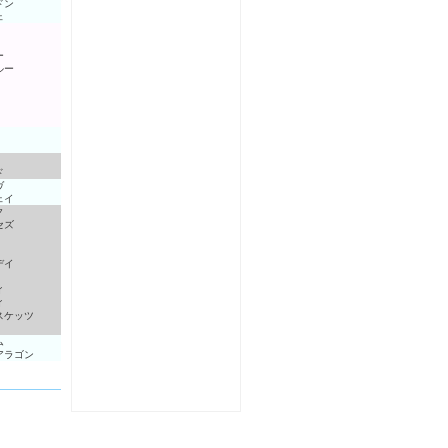
ドン
ェ
ー
ルー
ド
ヴ
ェイ
ク
セズ
デイ
ィ
ィ
スケッツ
ム
アラゴン