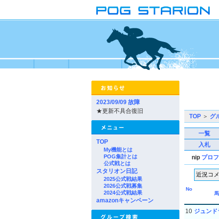
2023/09/09 故障
★更新不具合復旧
TOP
＞
グ
一覧
TOP
入札
My機能とは
POG集計とは
nip
プロフ
公式戦とは
スタリオン日記
2025公式戦結果
2026公式戦募集
No
2024公式戦結果
馬
amazonキャンペーン
10
ジュンド