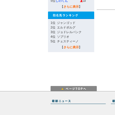
5位
しのくん
GI
【
さらに表示
】
1位
ジャンゴッド
2位
エルドボルグ
3位
ジョドレルバンク
4位
ソブリオ
5位
チェスティーノ
【
さらに表示
】