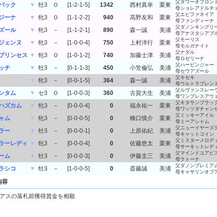
父タワーオブロン
バック
▼
牡3
Ｏ
[1-2-1-5]
1342
西村真幸
栗東
母ショレアドルチ
父エピファネイア
ジーナ
▼
牝3
Ｏ
[1-1-2-2]
940
高野友和
栗東
母ファンディーナ
父ダノンキングリ
ズール
▼
牝3
－
[1-1-2-1]
890
森一誠
美浦
母アナスタシアブ
父モーリス
ジェンヌ
▼
牝3
－
[1-0-0-4]
750
上村洋行
栗東
母モルガナイト
父ナダル
プリンセス
▼
牝3
Ｏ
[1-0-1-2]
740
加藤士津
美浦
母ロゼリーナ
父ハービンジャー
ッチ
▼
牡3
－
[0-1-1-3]
450
小笠倫弘
美浦
母セウアズール
父キセキ
▼
牝3
－
[0-0-1-5]
364
森一誠
美浦
母ウルトラブレン
父ルヴァンスレー
ンタム
▼
セ3
Ｏ
[1-0-0-3]
360
古賀大生
美浦
母ワンブレスアウ
父キタサンブラッ
ハズカム
▼
牝3
－
[0-0-0-4]
0
福永祐一
栗東
母ワッツダチャン
父ミッキーアイル
ャム
▼
牝3
－
[0-0-0-5]
0
橋口慎介
栗東
母ミーアシャム
父ニューイヤーズ
ラー
▼
牡3
－
[0-0-0-1]
0
上原佑紀
美浦
母キャットコイン
父ミスターメロデ
ラーレディ
▼
牝3
－
[0-0-0-4]
0
佐藤悠太
栗東
母サーキットレデ
父マインドユアビ
ーム
▼
牡3
－
[0-0-0-3]
0
伊藤圭三
美浦
母ラトーナ
父ダノンプレミア
ラシコ
▼
牡3
－
[1-0-0-5]
0
斎藤誠
美浦
母キャサリンオブ
内容
アスの落札前獲得賞金を相殺