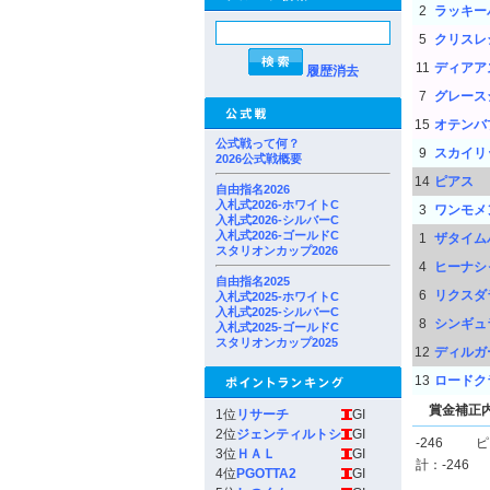
2
ラッキー
5
クリスレ
11
ディアア
履歴消去
7
グレース
15
オテンバ
公式戦って何？
9
スカイリ
2026公式戦概要
14
ピアス
自由指名2026
入札式2026-ホワイトC
3
ワンモメ
入札式2026-シルバーC
入札式2026-ゴールドC
1
ザタイム
スタリオンカップ2026
4
ヒーナシ
自由指名2025
6
リクスダ
入札式2025-ホワイトC
入札式2025-シルバーC
8
シンギュ
入札式2025-ゴールドC
スタリオンカップ2025
12
ディルガ
13
ロードク
賞金補正
1位
リサーチ
GI
2位
ジェンティルトシ
GI
-246
ピ
3位
ＨＡＬ
GI
計：-246
4位
PGOTTA2
GI