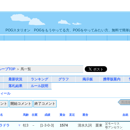
POGスタリオン POGをもうやってる方、POGをやってみたい方、無料で簡
ループTOP
＞ 馬一覧
最新状況
ランキング
グラフ
掲示板
携帯版案内
落札結果
ルール説明
ィール
名
馬齢
在厩
成績
賞金
直近
厩舎
血統
父モーリス
ラドラ
▼
牡3
－
[1-3-0-3]
1574
清水久詞
栗東
母アンセラン