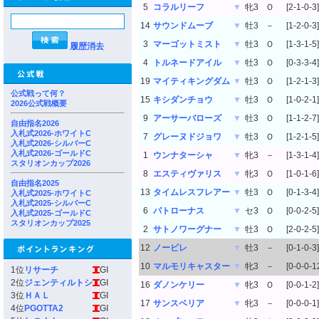
5
コラルリーフ
▼
牝3
Ｏ
[2-1-0-3]
14
サウンドムーブ
▼
牡3
－
[1-2-0-3]
3
マーゴットミスト
▼
牡3
Ｏ
[1-3-1-5]
履歴消去
4
トルネードアイル
▼
牡3
Ｏ
[0-3-3-4]
19
マイティキングダム
▼
牡3
Ｏ
[1-2-1-3]
公式戦って何？
15
キシダンチョウ
▼
牡3
Ｏ
[1-0-2-1]
2026公式戦概要
9
アーサーバローズ
▼
牡3
Ｏ
[1-1-2-7]
自由指名2026
入札式2026-ホワイトC
7
グレーヌドジョワ
▼
牡3
Ｏ
[1-2-1-5]
入札式2026-シルバーC
入札式2026-ゴールドC
1
ウンナターシャ
▼
牝3
－
[1-3-1-4]
スタリオンカップ2026
8
エスティヴァリス
▼
牝3
Ｏ
[1-0-1-6]
自由指名2025
13
タイムレスフレアー
▼
牡3
Ｏ
[0-1-3-4]
入札式2025-ホワイトC
入札式2025-シルバーC
6
パトローナス
▼
セ3
Ｏ
[0-0-2-5]
入札式2025-ゴールドC
スタリオンカップ2025
2
サトノワーグナー
▼
牡3
Ｏ
[2-0-2-5]
12
ノービレ
▼
牡3
－
[0-1-0-3]
10
マルモリキャスター
▼
牝3
－
[0-0-0-1
1位
リサーチ
GI
2位
ジェンティルトシ
GI
16
ダノンケリー
▼
牝3
Ｏ
[0-0-1-2]
3位
ＨＡＬ
GI
17
サンスベリア
▼
牝3
－
[0-0-0-1]
4位
PGOTTA2
GI