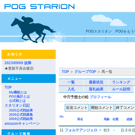
POGスタリオン POGをも
2023/09/09 故障
★更新不具合復旧
TOP
＞
グループTOP
＞ 馬一覧
一覧
最新状況
ランキング
TOP
入札
落札結果
ルール説明
My機能とは
POG集計とは
中穴予想士の松
プロフィール
公式戦とは
スタリオン日記
2025公式戦結果
2026公式戦募集
No
2024公式戦結果
馬名
馬齢
在厩
成績
amazonキャンペーン
11
フォルテアンジェロ
▼
牡3
－
[1-2-0-2]