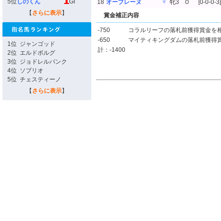
5位
しのくん
GI
18
オーブレーヌ
▼
牝3
Ｏ
[0-0-0-3]
【
さらに表示
】
賞金補正内容
-750
コラルリーフの落札前獲得賞金を
-650
マイティキングダムの落札前獲得
1位
ジャンゴッド
計：-1400
2位
エルドボルグ
3位
ジョドレルバンク
4位
ソブリオ
5位
チェスティーノ
【
さらに表示
】